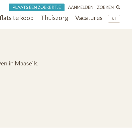
ZOEKEN
PLAATS EEN ZOEKERTJE
AANMELDEN
flats te koop
Thuiszorg
Vacatures
NL
ven in Maaseik.