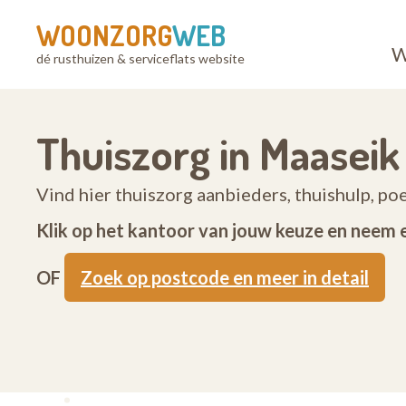
WOONZORG
WEB
W
dé rusthuizen & serviceflats website
Thuiszorg in Maaseik
Vind hier thuiszorg aanbieders, thuishulp, po
Klik op het kantoor van jouw keuze en neem 
OF
Zoek op postcode en meer in detail