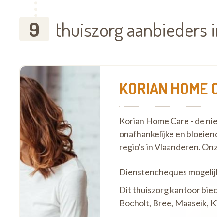
9
thuiszorg aanbieders 
KORIAN HOME C
Korian Home Care - de ni
onafhankelijke en bloeiend
regio’s in Vlaanderen. On
Dienstencheques mogelij
Dit thuiszorg kantoor bi
Bocholt, Bree, Maaseik, Kin