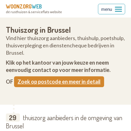
WOONZORG
WEB
menu
dé rusthuizen & serviceflats website
Thuiszorg in Brussel
Vind hier thuiszorg aanbieders, thuishulp, poetshulp,
thuisverpleging en dienstencheque bedrijven in
Brussel.
Klik op het kantoor van jouw keuze en neem
eenvoudig contact op voor meer informatie.
OF
Zoek op postcode en meer in detail
29
thuiszorg aanbieders in de omgeving van
Brussel