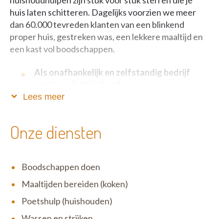
huishoudhulpen zijn stuk voor stuk sterren die je
huis laten schitteren. Dagelijks voorzien we meer
dan 60.000 tevreden klanten van een blinkend
proper huis, gestreken was, een lekkere maaltijd en
een kast vol boodschappen.
Als onafhankelijk en zelfstandig bedrijf
werken wij uitsluitend met
dienstencheques.
Lees meer
Zo blijft onze service betaalbaar, fiscaal voordelig én
Onze diensten
verloopt alles volkomen legaal. Het motto van Het
Poetsbureau is niet voor niets ‘Anders en beter’: wij
zijn één grote familie waar open communicatie,
Boodschappen doen
eerlijkheid en respect uiterst belangrijk zijn. Wij zijn
erg menselijk en tegelijk zeer correct in ons doen en
Maaltijden bereiden (koken)
laten. Zowel ten opzichte van onze klanten als onze
Poetshulp (huishouden)
medewerkers.
Wassen en strijken