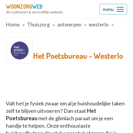
WOONZORG
WEB
menu
dé rusthuizen & serviceflats website
Breadcrumb
Home
Thuiszorg
antwerpen
westerlo
Het Poetsbureau -
Westerlo
Valt het je fysiek zwaar om al je huishoudelijke taken
zelf te blijven uitvoeren? Dan staat
Het
Poetsbureau
met de glimlach paraat om je een
handje te helpen. Onze enthousiaste