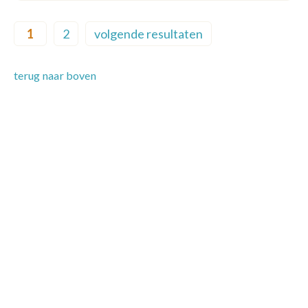
Pagination
1
2
volgende resultaten
Current page
Page
Next page
terug naar boven