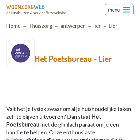
WOONZORG
WEB
menu
dé rusthuizen & serviceflats website
Breadcrumb
Home
Thuiszorg
antwerpen
lier
Lier
Het Poetsbureau -
Lier
Valt het je fysiek zwaar om al je huishoudelijke taken
zelf te blijven uitvoeren? Dan staat
Het
Poetsbureau
met de glimlach paraat om je een
handje te helpen. Onze enthousiaste