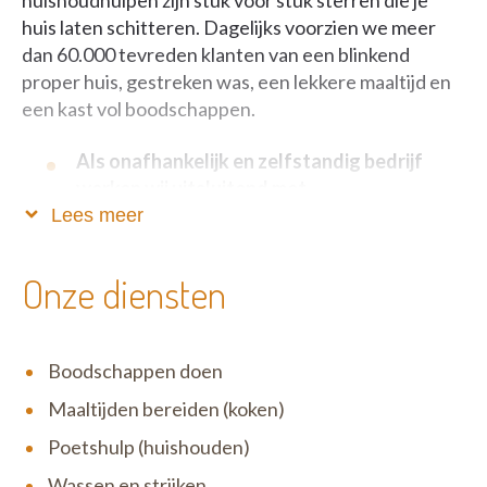
huishoudhulpen zijn stuk voor stuk sterren die je
huis laten schitteren. Dagelijks voorzien we meer
dan 60.000 tevreden klanten van een blinkend
proper huis, gestreken was, een lekkere maaltijd en
een kast vol boodschappen.
Als onafhankelijk en zelfstandig bedrijf
werken wij uitsluitend met
dienstencheques.
Lees meer
Zo blijft onze service betaalbaar, fiscaal voordelig én
Onze diensten
verloopt alles volkomen legaal. Het motto van Het
Poetsbureau is niet voor niets ‘Anders en beter’: wij
zijn één grote familie waar open communicatie,
Boodschappen doen
eerlijkheid en respect uiterst belangrijk zijn. Wij zijn
erg menselijk en tegelijk zeer correct in ons doen en
Maaltijden bereiden (koken)
laten. Zowel ten opzichte van onze klanten als onze
Poetshulp (huishouden)
medewerkers.
Wassen en strijken