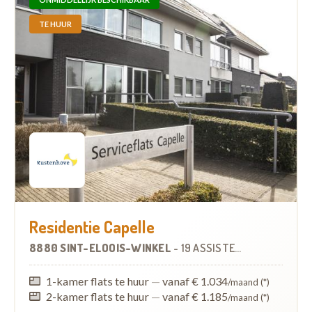
TE HUUR
Residentie Capelle
8880 SINT-ELOOIS-WINKEL
-
19 ASSISTENTIEWONINGEN
1-kamer flats te huur
—
vanaf € 1.034
/maand (*)
2-kamer flats te huur
—
vanaf € 1.185
/maand (*)