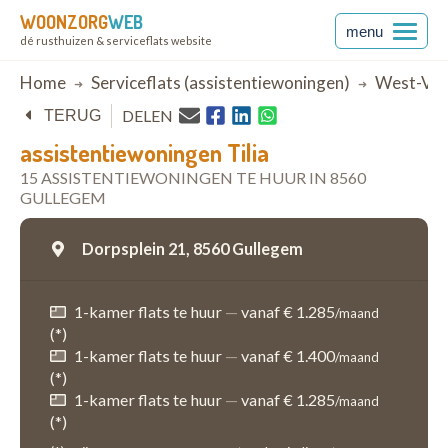
WOONZORG
WEB
menu
dé rusthuizen & serviceflats website
Breadcrumb
Home
Serviceflats (assistentiewoningen)
West-Vla
DELEN
TERUG
assistentiewoningen Tilia
15 ASSISTENTIEWONINGEN TE HUUR IN 8560
GULLEGEM
Dorpsplein 21,
8560 Gullegem
1-kamer flats te huur
—
vanaf € 1.285
/maand
(*)
1-kamer flats te huur
—
vanaf € 1.400
/maand
(*)
1-kamer flats te huur
—
vanaf € 1.285
/maand
(*)