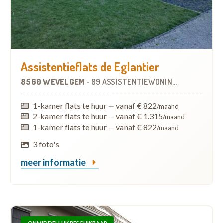
Assistentieflats de Eglantier
8560 WEVELGEM
-
89 ASSISTENTIEWONINGEN
OP
3.7 KM
1-kamer flats te huur
—
vanaf € 822
/maand
2-kamer flats te huur
—
vanaf € 1.315
/maand
1-kamer flats te huur
—
vanaf € 822
/maand
3 foto's
meer informatie
ONMIDDELLIJK BESCHIKBAAR