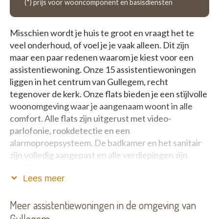
(*) prijs voor wooncomponent en basisdiensten
Misschien wordt je huis te groot en vraagt het te
veel onderhoud, of voel je je vaak alleen. Dit zijn
maar een paar redenen waarom je kiest voor een
assistentiewoning. Onze 15 assistentiewoningen
liggen in het centrum van Gullegem, recht
tegenover de kerk. Onze flats bieden je een stijlvolle
woonomgeving waar je aangenaam woont in alle
comfort. Alle flats zijn uitgerust met video-
parlofonie, rookdetectie en een
alarmoproepsysteem. De badkamer en het sanitair
zijn volledig aangepast en alle verdiepingen zijn
bereikbaar via de lift.
Lees meer
Wat bieden we?
Meer assistentiewoningen in de omgeving van
24 u op 24 u, 7 op 7 professionele bijstand in
Gullegem