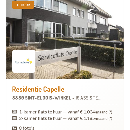
TE HUUR
Residentie Capelle
8880 SINT-ELOOIS-WINKEL
-
19 ASSISTENTIEWONINGEN
1-kamer flats te huur
—
vanaf € 1.034
/maand (*)
2-kamer flats te huur
—
vanaf € 1.185
/maand (*)
8 foto's