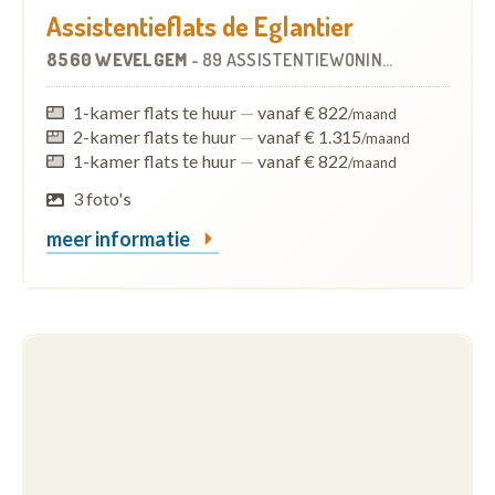
Assistentieflats de Eglantier
8560 WEVELGEM
-
89 ASSISTENTIEWONINGEN
OP
10.3 K
1-kamer flats te huur
—
vanaf € 822
/maand
2-kamer flats te huur
—
vanaf € 1.315
/maand
1-kamer flats te huur
—
vanaf € 822
/maand
3 foto's
meer informatie