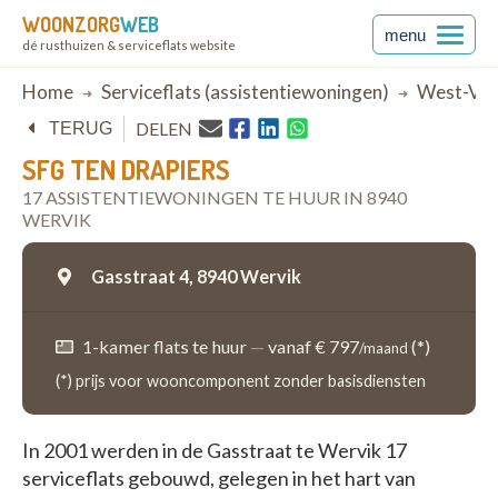
WOONZORG
WEB
menu
dé rusthuizen & serviceflats website
Breadcrumb
Home
Serviceflats (assistentiewoningen)
West-Vla
DELEN
TERUG
SFG TEN DRAPIERS
17 ASSISTENTIEWONINGEN TE HUUR IN 8940
WERVIK
Gasstraat 4,
8940 Wervik
1-kamer flats te huur
—
vanaf € 797
(*)
/maand
(*) prijs voor wooncomponent zonder basisdiensten
In 2001 werden in de Gasstraat te Wervik 17
serviceflats gebouwd, gelegen in het hart van