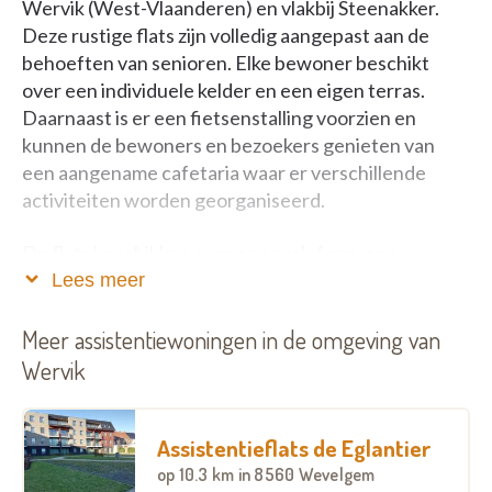
Wervik (West-Vlaanderen) en vlakbij Steenakker.
Deze rustige flats zijn volledig aangepast aan de
behoeften van senioren. Elke bewoner beschikt
over een individuele kelder en een eigen terras.
Daarnaast is er een fietsenstalling voorzien en
kunnen de bewoners en bezoekers genieten van
een aangename cafetaria waar er verschillende
activiteiten worden georganiseerd.
De flats beschikken over een parlofoon, een
domotica- en noodoproepsysteem. Er is een lift
Lees meer
aanwezig.
De bewoners kunnen beroep doen op de bestaande
Meer assistentiewoningen in de omgeving van
dienstverlening en activiteiten van het Woon- en
Wervik
Zorgbedrijf Wervik.
De woongelegenheden bieden voorrang bij een
eventuele opname in een woonzorgcentrum van het
Assistentieflats de Eglantier
Woon- en Zorgbedrijf.
op
10.3 km
in 8560 Wevelgem