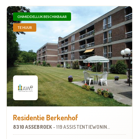
ONMIDDELLIJK BESCHIKBAAR
TE HUUR
Residentie Berkenhof
8310 ASSEBROEK
-
119 ASSISTENTIEWONINGEN
OP
4.3 KM