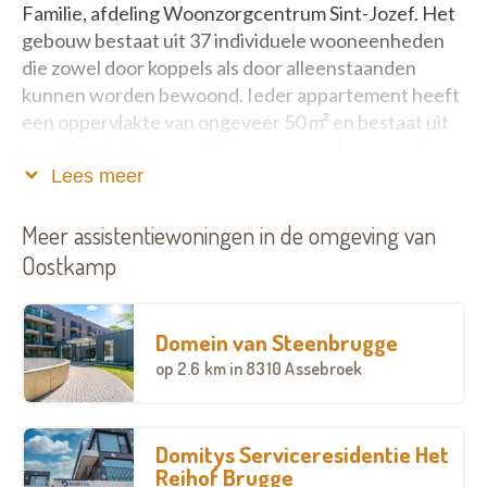
Familie, afdeling Woonzorgcentrum Sint-Jozef. Het
gebouw bestaat uit 37 individuele wooneenheden
die zowel door koppels als door alleenstaanden
kunnen worden bewoond. Ieder appartement heeft
een oppervlakte van ongeveer 50 m² en bestaat uit
een inkomhal met vestiaire, een woonkamer met
keuken, een slaapkamer, een badkamer en een
Lees meer
berging.
Meer assistentiewoningen in de omgeving van
Ter Haeghe biedt huisvesting aan zelfredzame
Oostkamp
ouderen en/of echtparen die de leeftijd van 60 jaar
hebben bereikt. Wij bieden u een comfortabele
woonformule aan, met behoud van alle
Domein van Steenbrugge
zelfstandigheid en privacy. U kunt beroep doen op
op
2.6 km
in 8310 Assebroek
diverse vormen van dienstverlening om u te
ondersteunen.
Domitys Serviceresidentie Het
Reihof Brugge