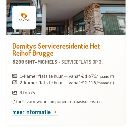
Domitys Serviceresidentie Het
Reihof Brugge
8200 SINT-MICHIELS
-
SERVICEFLATS
OP
3.5 KM
1-kamer flats te huur
—
vanaf € 1.673
/maand (*)
2-kamer flats te huur
—
vanaf € 2.129
/maand (*)
8 foto's
(*) prijs voor wooncomponent en basisdiensten
meer informatie