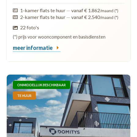
1-kamer flats te huur
—
vanaf € 1.862
/maand (*)
2-kamer flats te huur
—
vanaf € 2.540
/maand (*)
22 foto's
(*) prijs voor wooncomponent en basisdiensten
meer informatie
ONMIDDELLIJK BESCHIKBAAR
TE HUUR