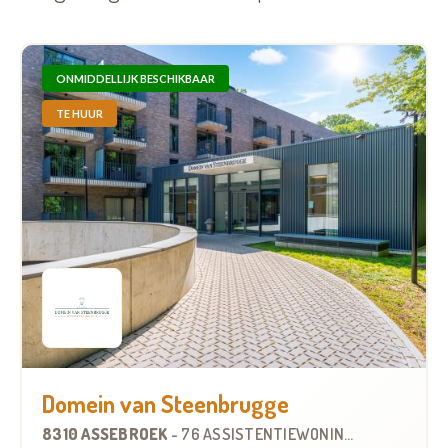
ONMIDDELLIJK BESCHIKBAAR
TE HUUR
Domein van Steenbrugge
8310 ASSEBROEK
-
76 ASSISTENTIEWONINGEN
OP
2.6 KM