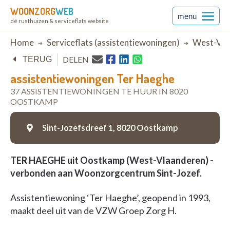
WOONZORG
WEB
menu
dé rusthuizen & serviceflats website
Breadcrumb
Home
Serviceflats (assistentiewoningen)
West-Vla
DELEN
TERUG
assistentiewoningen Ter Haeghe
37 ASSISTENTIEWONINGEN TE HUUR IN 8020
OOSTKAMP
Sint-Jozefsdreef 1,
8020 Oostkamp
TER HAEGHE uit Oostkamp (West-Vlaanderen) -
verbonden aan Woonzorgcentrum Sint-Jozef.
Assistentiewoning ‘Ter Haeghe’, geopend in 1993,
maakt deel uit van de VZW Groep Zorg H.