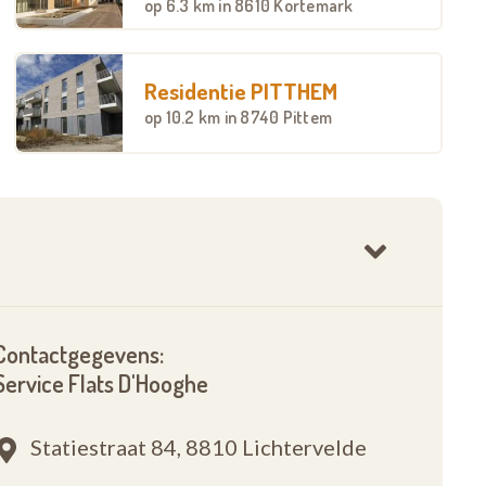
op
6.3 km
in 8610 Kortemark
Residentie PITTHEM
op
10.2 km
in 8740 Pittem
Contactgegevens:
Service Flats D'Hooghe
Statiestraat 84,
8810 Lichtervelde