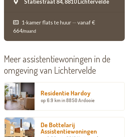
Statiestraat 84,
8810 Lichtervelde
1-kamer flats te huur
—
vanaf €
664
/maand
Meer assistentiewoningen in de
omgeving van Lichtervelde
Residentie Hardoy
op
6.9 km
in 8850 Ardooie
De Bottelarij
Assistentiewoningen