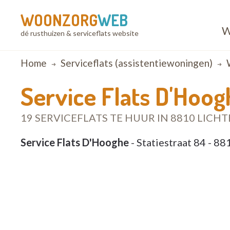
WOONZORG
WEB
W
dé rusthuizen & serviceflats website
Breadcrumb
Home
Serviceflats (assistentiewoningen)
Service Flats D'Hoog
19 SERVICEFLATS TE HUUR IN 8810 LICH
Service Flats D'Hooghe
- Statiestraat 84 - 8