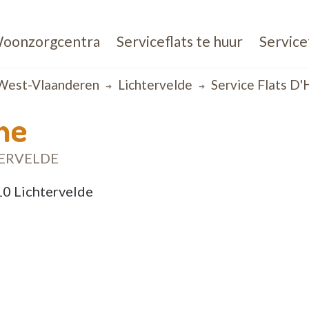
oonzorgcentra
Serviceflats te huur
Service
West-Vlaanderen
Lichtervelde
Service Flats D
he
TERVELDE
810 Lichtervelde