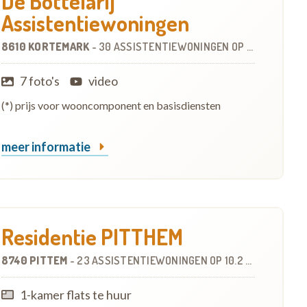
De Bottelarij
Assistentiewoningen
8610 KORTEMARK
-
30 ASSISTENTIEWONINGEN
OP
6.3 KM
7 foto's
video
(*) prijs voor wooncomponent en basisdiensten
meer informatie
Residentie PITTHEM
8740 PITTEM
-
23 ASSISTENTIEWONINGEN
OP
10.2 KM
1-kamer flats te huur