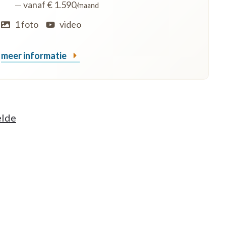
—
vanaf € 1.590
/maand
1 foto
video
meer informatie
elde