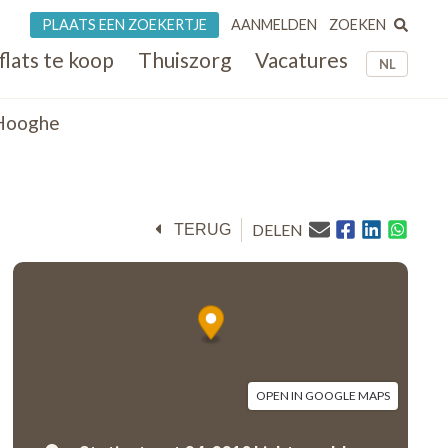
ZOEKEN
PLAATS EEN ZOEKERTJE
AANMELDEN
flats te koop
Thuiszorg
Vacatures
NL
'Hooghe
DELEN
TERUG
OPEN IN GOOGLE MAPS