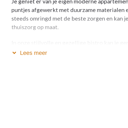
Je geniet er van je eigen moderne appartement 
puntjes afgewerkt met duurzame materialen e
steeds omringd met de beste zorgen en kan je
thuiszorg op maat.
In onze stijlvolle en gezellige bistro kan je g
deugddoende koffie of een fris pintje. Op zom
Lees meer
groene binnentuin met zonnig terras.
Thuiskomen was nog nooit zo fijn...
De Wijngaard in't kort
55 erkende assistentiewoningen met 1 of 2 s
Uitgerust met moderne keuken en badkamer 
Privé terras, met uitkijk op tuin of stadscent