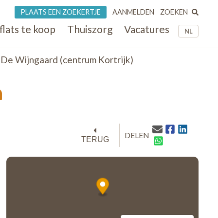
ZOEKEN
PLAATS EEN ZOEKERTJE
AANMELDEN
flats te koop
Thuiszorg
Vacatures
NL
De Wijngaard (centrum Kortrijk)
m
DELEN
TERUG