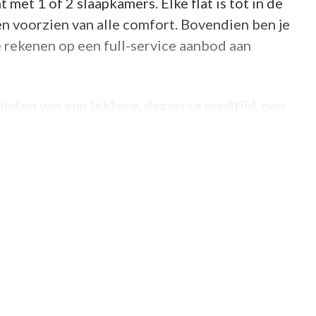
met 1 of 2 slaapkamers. Elke flat is tot in de
n voorzien van alle comfort. Bovendien ben je
 rekenen op een full-service aanbod aan
enieten van een lekkere, dagverse maaltijd, een
erse dagen is het heerlijk vertoeven in de
laapkamers
met aangepast inloopdouche
rum