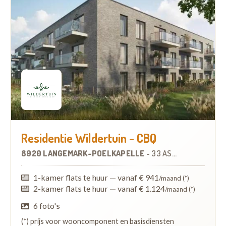
Residentie Wildertuin - CBQ
8920 LANGEMARK-POELKAPELLE
-
33 ASSISTENTIEWONINGEN
1-kamer flats te huur
—
vanaf € 941
/maand (*)
2-kamer flats te huur
—
vanaf € 1.124
/maand (*)
6 foto's
(*) prijs voor wooncomponent en basisdiensten