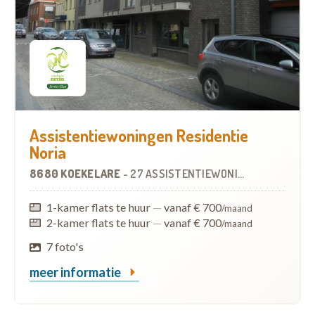
Assistentiewoningen Residentie
Noria
8680 KOEKELARE
-
27 ASSISTENTIEWONINGEN
OP
17.5 K
1-kamer flats te huur
—
vanaf € 700
/maand
2-kamer flats te huur
—
vanaf € 700
/maand
7 foto's
meer informatie