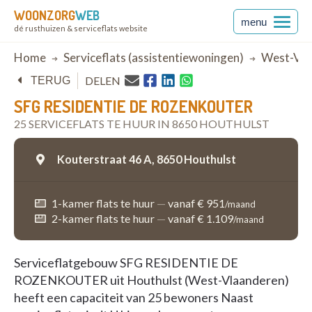
WOONZORG
WEB
menu
dé rusthuizen & serviceflats website
Breadcrumb
Home
Serviceflats (assistentiewoningen)
West-Vla
DELEN
TERUG
SFG RESIDENTIE DE ROZENKOUTER
25 SERVICEFLATS TE HUUR IN 8650 HOUTHULST
Kouterstraat 46 A,
8650 Houthulst
1-kamer flats te huur
—
vanaf € 951
/maand
2-kamer flats te huur
—
vanaf € 1.109
/maand
Serviceflatgebouw SFG RESIDENTIE DE
ROZENKOUTER uit Houthulst (West-Vlaanderen)
heeft een capaciteit van 25 bewoners Naast