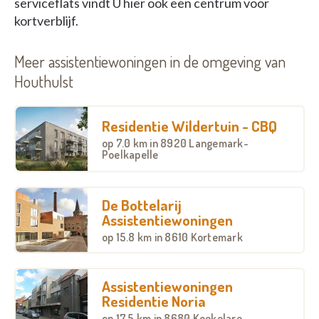
serviceflats vindt U hier ook een centrum voor
kortverblijf.
Meer assistentiewoningen in de omgeving van
Houthulst
Residentie Wildertuin - CBQ
op
7.0 km
in 8920 Langemark-
Poelkapelle
De Bottelarij
Assistentiewoningen
op
15.8 km
in 8610 Kortemark
Assistentiewoningen
Residentie Noria
op
17.5 km
in 8680 Koekelare