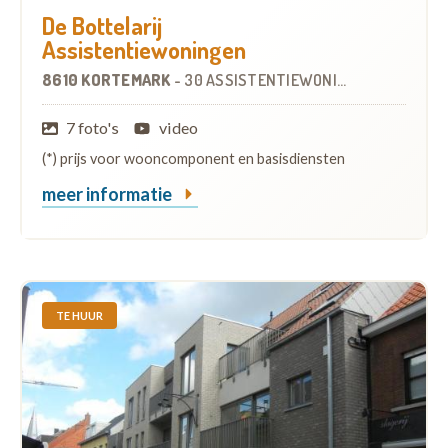
De Bottelarij
Assistentiewoningen
8610 KORTEMARK
-
30 ASSISTENTIEWONINGEN
OP
15.8 K
7 foto's
video
(*) prijs voor wooncomponent en basisdiensten
meer informatie
TE HUUR