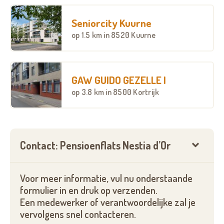
Wooncoach ter plaatse
Seniorcity Kuurne
Verlaagd BTW-tarief van 12%
op
1.5 km
in 8520 Kuurne
Waarom kopen als investering?
Verhuurservice – alles wordt voor jou geregeld
GAW GUIDO GEZELLE I
Keuze tussen variabel of gewaarborgd rendement
op
3.8 km
in 8500 Kortrijk
Groot tekort aan assistentiewoningen in Harelbeke
Verlaagd BTW-tarief van 12%
Neem gerust vrijblijvend contact op voor meer
Contact: Pensioenflats Nestia d’Or
informatie!
Voor meer informatie, vul nu onderstaande
formulier in en druk op verzenden.
Een medewerker of verantwoordelijke zal je
vervolgens snel contacteren.