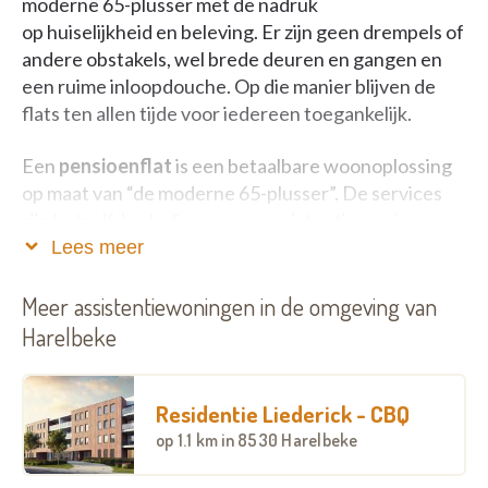
moderne 65-plusser met de nadruk
op huiselijkheid en beleving. Er zijn geen drempels of
andere obstakels, wel brede deuren en gangen en
een ruime inloopdouche. Op die manier blijven de
flats ten allen tijde voor iedereen toegankelijk.
Een
pensioenflat
is een betaalbare woonoplossing
op maat van “de moderne 65-plusser”. De services
zijn hetzelfde als die van een assistentiewoning
maar je betaalt enkel voor de zorg die je nodig hebt,
Lees meer
wanneer je het nodig hebt. Een ander verschil is dat
deze moderne appartementen ontworpen werden
Meer assistentiewoningen in de omgeving van
met het oog op gezelligheid en functionaliteit.
Harelbeke
Waarom kopen om in te wonen?
Residentie Liederick - CBQ
Gezellige thuis met weinig onderhoud
op
1.1 km
in 8530 Harelbeke
Toplocatie dichtbij het centrum
24/7 ondersteuning