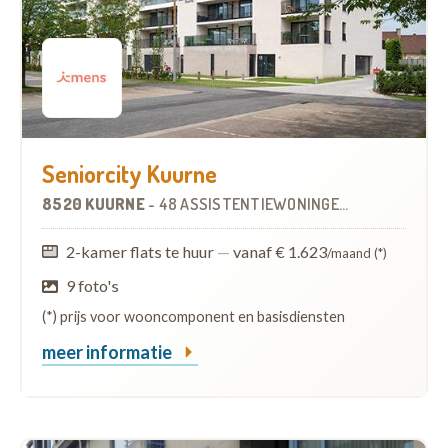
Seniorcity Kuurne
8520 KUURNE
-
48 ASSISTENTIEWONINGEN
OP
1.5 KM
2-kamer flats te huur
—
vanaf € 1.623
/maand (*)
9 foto's
(*) prijs voor wooncomponent en basisdiensten
meer informatie