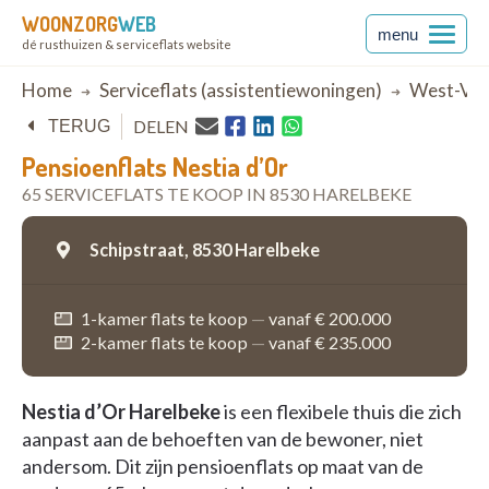
WOONZORG
WEB
menu
dé rusthuizen & serviceflats website
Breadcrumb
Home
Serviceflats (assistentiewoningen)
West-Vla
DELEN
TERUG
Pensioenflats Nestia d’Or
65 SERVICEFLATS TE KOOP IN 8530 HARELBEKE
Schipstraat,
8530 Harelbeke
1-kamer flats te koop
—
vanaf € 200.000
2-kamer flats te koop
—
vanaf € 235.000
Nestia d’Or Harelbeke
is een flexibele thuis die zich
aanpast aan de behoeften van de bewoner, niet
andersom. Dit zijn pensioenflats op maat van de