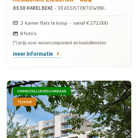
8530 HARELBEKE
-
30 ASSISTENTIEWONINGEN
OP
1.1 KM
2-kamer flats te koop
—
vanaf € 272.000
8 foto's
(*) prijs voor wooncomponent en basisdiensten
meer informatie
ONMIDDELLIJK BESCHIKBAAR
TE HUUR