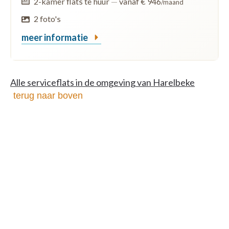
2-kamer flats te huur
—
vanaf € 946
/maand
2 foto's
meer informatie
Alle serviceflats in de omgeving van Harelbeke
terug naar boven