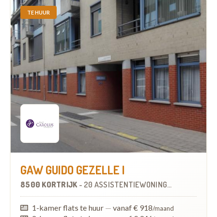
TE HUUR
GAW GUIDO GEZELLE I
8500 KORTRIJK
-
20 ASSISTENTIEWONINGEN
OP
3.8 KM
1-kamer flats te huur
—
vanaf € 918
/maand