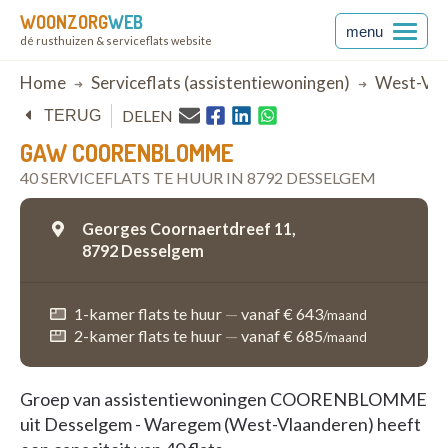
WOONZORG
WEB
menu
dé rusthuizen & serviceflats website
Breadcrumb
Home
Serviceflats (assistentiewoningen)
West-Vla
DELEN
TERUG
GAW COORENBLOMME
40 SERVICEFLATS TE HUUR IN 8792 DESSELGEM
Georges Coornaertdreef 11,
8792 Desselgem
1-kamer flats te huur
—
vanaf € 643
/maand
2-kamer flats te huur
—
vanaf € 685
/maand
Groep van assistentiewoningen COORENBLOMME
uit Desselgem - Waregem (West-Vlaanderen) heeft