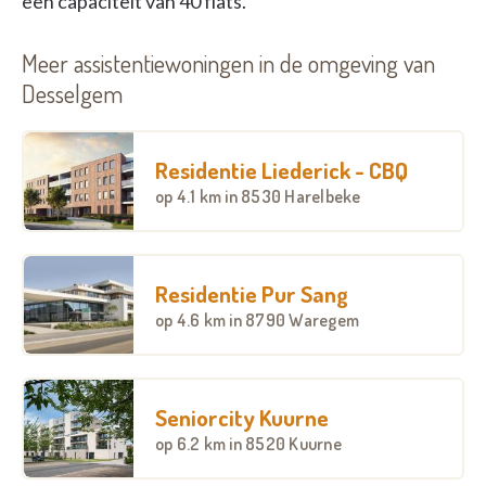
een capaciteit van 40 flats.
Meer assistentiewoningen in de omgeving van
Desselgem
Residentie Liederick - CBQ
op
4.1 km
in 8530 Harelbeke
Residentie Pur Sang
op
4.6 km
in 8790 Waregem
Seniorcity Kuurne
op
6.2 km
in 8520 Kuurne