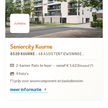
Seniorcity Kuurne
8520 KUURNE
-
48 ASSISTENTIEWONINGEN
OP
6.2 KM
2-kamer flats te huur
—
vanaf € 1.623
/maand (*)
9 foto's
(*) prijs voor wooncomponent en basisdiensten
meer informatie