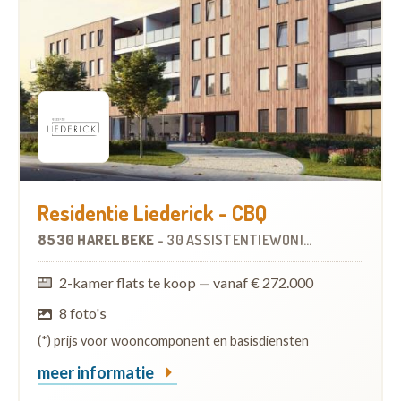
Residentie Liederick - CBQ
8530 HARELBEKE
-
30 ASSISTENTIEWONINGEN
OP
4.1 KM
2-kamer flats te koop
—
vanaf € 272.000
8 foto's
(*) prijs voor wooncomponent en basisdiensten
meer informatie