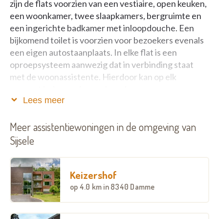
zijn de flats voorzien van een vestiaire, open keuken,
een woonkamer, twee slaapkamers, bergruimte en
een ingerichte badkamer met inloopdouche. Een
bijkomend toilet is voorzien voor bezoekers evenals
een eigen autostaanplaats. In elke flat is een
oproepsysteem aanwezig dat in verbinding staat
met de woonassistente. Hierdoor kan op elk
moment hulp worden verleend.
Lees meer
Afhankelijk van ligging en soort flat varieert de prijs
tussen 44,19 euro en 45,70 euro per dag.
Meer assistentiewoningen in de omgeving van
Sijsele
Aan iedere bewoner wordt tot en met 30/06/2020
een korting gegeven van 7 euro/dag op de
woonvergoeding en 1 euro/dag op de basis
Keizershof
dienstverlening, dit ongeacht de grootte of de
op
4.0 km
in 8340 Damme
ligging van de flat.