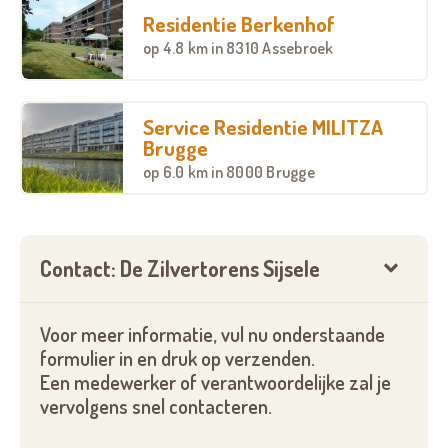
Wens je ook te genieten van een modern
Residentie Berkenhof
woonproject, gebouwd op maat van iedere
op
4.8 km
in 8310 Assebroek
bewoner? Neem contact met ons op.
Deze dienstverlening maakt deel uit van het
uitgebreid en geïntegreerd zorgenpakket dat vzw
Service Residentie MILITZA
Brugge
Curando in West- en Oost-Vlaanderen aanbiedt.
op
6.0 km
in 8000 Brugge
Meer informatie vind je op: www.curando.be
Vind assistentiewoningen De Zilvertorens Sijsele
Contact: De Zilvertorens Sijsele
ook op: https://www.facebook.com/Curando-West-
2117059245246303/?tn-str=k*F
Voor meer informatie, vul nu onderstaande
formulier in en druk op verzenden.
Een medewerker of verantwoordelijke zal je
vervolgens snel contacteren.