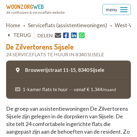
WOONZORG
WEB
menu
dé rusthuizen & serviceflats website
Breadcrumb
Home
Serviceflats (assistentiewoningen)
West-Vla
DELEN
TERUG
De Zilvertorens Sijsele
24 SERVICEFLATS TE HUUR IN 8340 SIJSELE
Brouwerijstraat 11-15,
8340 Sijsele
1-kamer flats te huur
—
vanaf € 1.344
/maand
De groep van assistentiewoningen De Zilvertorens
Sijsele zijn gelegen in de dorpskern van Sijsele. De
site telt 24 comfortabele ingerichte flats die
aangepast zijn aan de behoeften van de resident. Zo