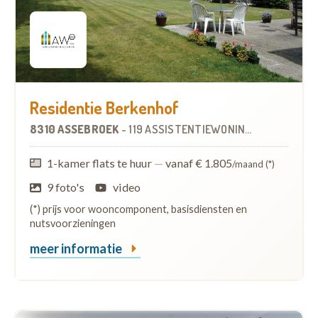
Residentie Berkenhof
8310 ASSEBROEK
-
119 ASSISTENTIEWONINGEN
OP
4.8 KM
1-kamer flats te huur
—
vanaf € 1.805
/maand (*)
9 foto's
video
(*) prijs voor wooncomponent, basisdiensten en
nutsvoorzieningen
meer informatie