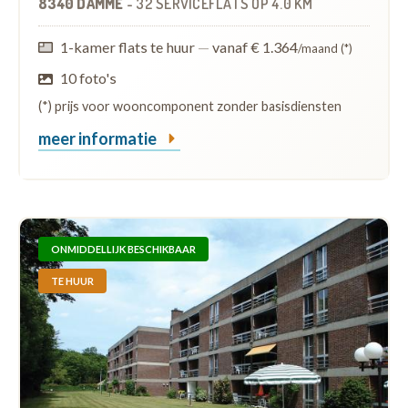
8340 DAMME
-
32 SERVICEFLATS
OP
4.0 KM
1-kamer flats te huur
—
vanaf € 1.364
/maand (*)
10 foto's
(*) prijs voor wooncomponent zonder basisdiensten
meer informatie
ONMIDDELLIJK BESCHIKBAAR
TE HUUR