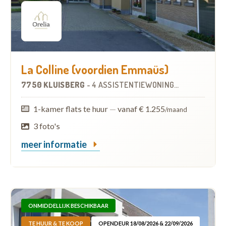
La Colline (voordien Emmaüs)
7750 KLUISBERG
-
4 ASSISTENTIEWONINGEN
OP
3.2 KM
1-kamer flats te huur
—
vanaf € 1.255
/maand
3 foto's
meer informatie
ONMIDDELLIJK BESCHIKBAAR
TE HUUR & TE KOOP
OPENDEUR 18/08/2026 & 22/09/2026