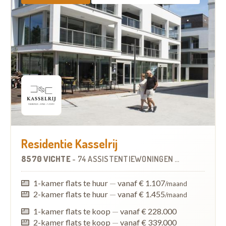
Residentie Kasselrij
8570 VICHTE
-
74 ASSISTENTIEWONINGEN
OP
7.8 KM
1-kamer flats te huur
—
vanaf € 1.107
/maand
2-kamer flats te huur
—
vanaf € 1.455
/maand
1-kamer flats te koop
—
vanaf € 228.000
2-kamer flats te koop
—
vanaf € 339.000