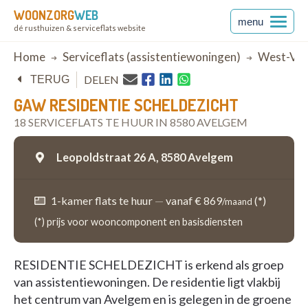
WOONZORG
WEB
menu
dé rusthuizen & serviceflats website
Breadcrumb
Home
Serviceflats (assistentiewoningen)
West-Vla
DELEN
TERUG
GAW RESIDENTIE SCHELDEZICHT
18 SERVICEFLATS TE HUUR IN 8580 AVELGEM
Leopoldstraat 26 A,
8580 Avelgem
1-kamer flats te huur
—
vanaf € 869
(*)
/maand
(*) prijs voor wooncomponent en basisdiensten
RESIDENTIE SCHELDEZICHT is erkend als groep
van assistentiewoningen. De residentie ligt vlakbij
het centrum van Avelgem en is gelegen in de groene