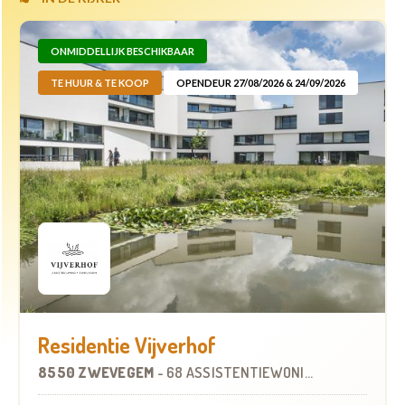
ONMIDDELLIJK BESCHIKBAAR
TE HUUR & TE KOOP
OPENDEUR 27/08/2026 & 24/09/2026
Residentie Vijverhof
8550 ZWEVEGEM
-
68 ASSISTENTIEWONINGEN
OP
8.0 KM