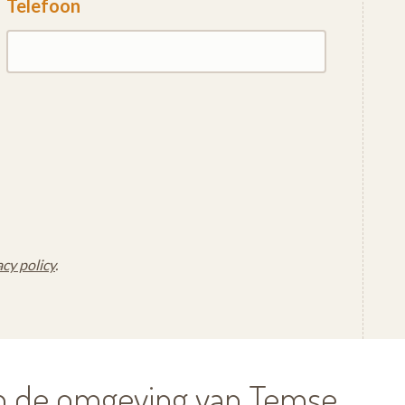
Telefoon
acy policy
.
in de omgeving van Temse