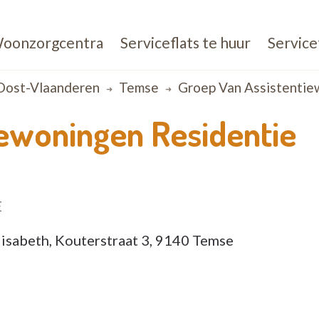
oonzorgcentra
Serviceflats te huur
Service
Oost-Vlaanderen
Temse
Groep Van Assistenti
iewoningen Residentie
E
isabeth, Kouterstraat 3, 9140 Temse