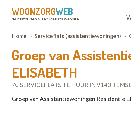
WOONZORG
WEB
W
dé rusthuizen & serviceflats website
Breadcrumb
Home
Serviceflats (assistentiewoningen)
Groep van Assistent
ELISABETH
70 SERVICEFLATS TE HUUR IN 9140 TEMS
Groep van Assistentiewoningen Residentie El