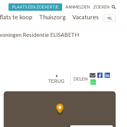
ZOEKEN
PLAATS EEN ZOEKERTJE
AANMELDEN
flats te koop
Thuiszorg
Vacatures
NL
ewoningen Residentie ELISABETH
DELEN
TERUG