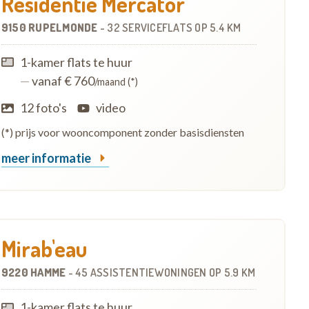
Residentie Mercator
9150 RUPELMONDE
-
32 SERVICEFLATS
OP
5.4 KM
1-kamer flats te huur
—
vanaf € 760
/maand (*)
12 foto's
video
(*) prijs voor wooncomponent zonder basisdiensten
meer informatie
Mirab'eau
9220 HAMME
-
45 ASSISTENTIEWONINGEN
OP
5.9 KM
1-kamer flats te huur