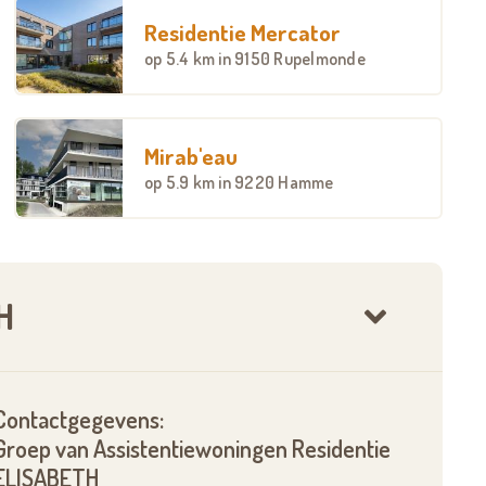
Residentie Mercator
op
5.4 km
in 9150 Rupelmonde
Mirab'eau
op
5.9 km
in 9220 Hamme
H
Contactgegevens:
Groep van Assistentiewoningen Residentie
ELISABETH