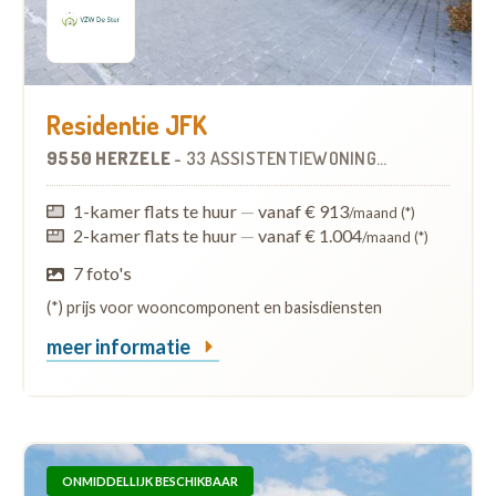
Residentie JFK
9550 HERZELE
-
33 ASSISTENTIEWONINGEN
OP
6.7 KM
1-kamer flats te huur
—
vanaf € 913
/maand (*)
2-kamer flats te huur
—
vanaf € 1.004
/maand (*)
7 foto's
(*) prijs voor wooncomponent en basisdiensten
meer informatie
ONMIDDELLIJK BESCHIKBAAR