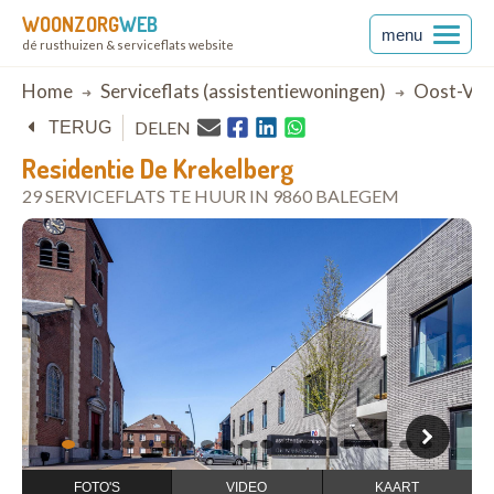
WOONZORG
WEB
menu
dé rusthuizen & serviceflats website
Breadcrumb
Home
Serviceflats (assistentiewoningen)
Oost-Vla
DELEN
TERUG
Residentie De Krekelberg
29 SERVICEFLATS TE HUUR IN 9860 BALEGEM
open in Google Maps
1
2
3
4
5
6
7
8
9
10
11
12
13
14
15
16
17
18
19
FOTO'S
VIDEO
KAART