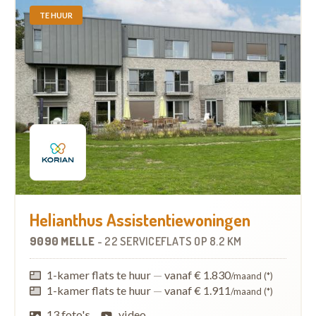
TE HUUR
Helianthus Assistentiewoningen
9090 MELLE
-
22 SERVICEFLATS
OP
8.2 KM
1-kamer flats te huur
—
vanaf € 1.830
/maand (*)
1-kamer flats te huur
—
vanaf € 1.911
/maand (*)
13 foto's
video