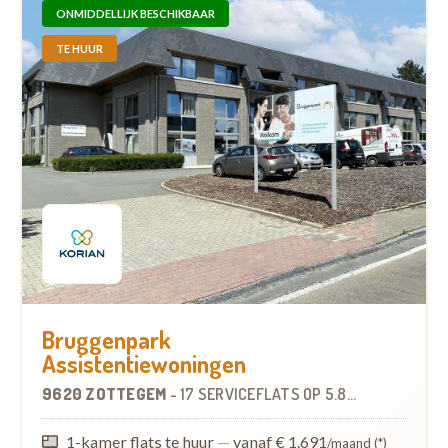
ONMIDDELLIJK BESCHIKBAAR
TE HUUR
Bruggenpark
Assistentiewoningen
9620 ZOTTEGEM
-
17 SERVICEFLATS
OP
5.8 KM
1-kamer flats te huur
—
vanaf € 1.691
/maand (*)