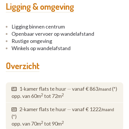
Ligging & omgeving
Ligging binnen centrum
Openbaar vervoer op wandelafstand
Rustige omgeving
Winkels op wandelafstand
Overzicht
1-kamer flats te huur
—
vanaf € 863
(*)
/maand
2
2
opp. van 60m
tot 72m
2-kamer flats te huur
—
vanaf € 1222
/maand
(*)
2
2
opp. van 70m
tot 90m