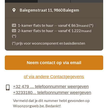
Balegemstraat 11,
9860 Balegem
1-kamer flats te huur
—
vanaf € 863
(*)
/maand
2-kamer flats te huur
—
vanaf € 1.222
/maand
(*)
(*) prijs voor wooncomponent en basisdiensten
Neem contact op via email
of via andere Contactgegevens
Vermeld dat je dit nummer hebt gevonden op
Woonzorgweb.be. Bedankt!