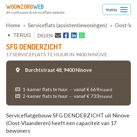
WOONZORG
WEB
menu
dé rusthuizen & serviceflats website
Breadcrumb
Home
Serviceflats (assistentiewoningen)
Oost-Vla
DELEN
TERUG
SFG DENDERZICHT
17 SERVICEFLATS TE HUUR IN 9400 NINOVE
Burchtstraat 48,
9400 Ninove
1-kamer flats te huur
—
vanaf € 669
/maand
2-kamer flats te huur
—
vanaf € 733
/maand
Serviceflatgebouw SFG DENDERZICHT uit Ninove
(Oost-Vlaanderen) heeft een capaciteit van 17
bewoners