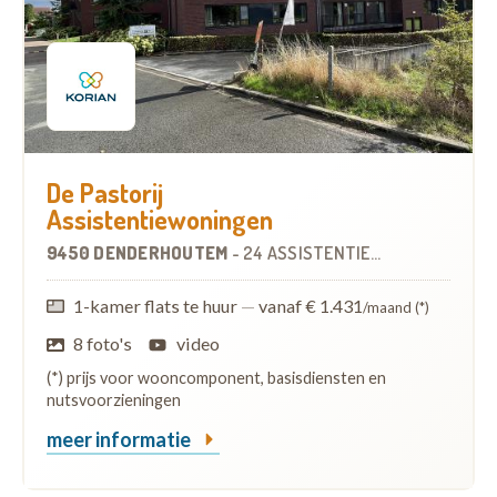
De Pastorij
Assistentiewoningen
9450 DENDERHOUTEM
-
24 ASSISTENTIEWONINGEN
OP
4
1-kamer flats te huur
—
vanaf € 1.431
/maand (*)
8 foto's
video
(*) prijs voor wooncomponent, basisdiensten en
nutsvoorzieningen
meer informatie