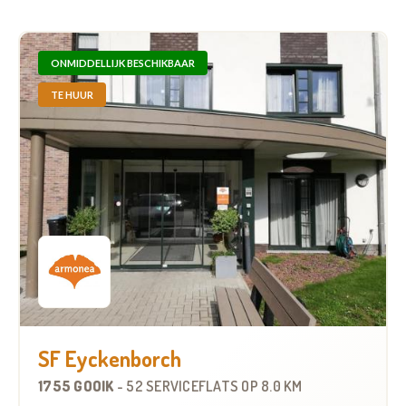
ONMIDDELLIJK BESCHIKBAAR
TE HUUR
SF Eyckenborch
1755 GOOIK
-
52 SERVICEFLATS
OP
8.0 KM