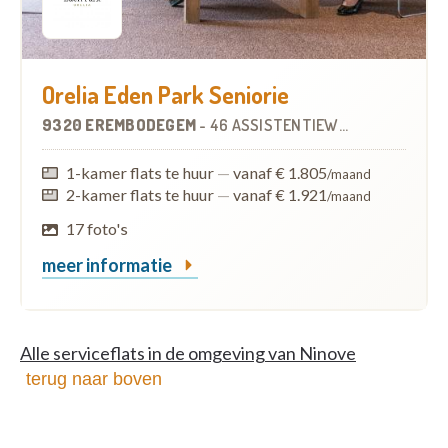
Orelia Eden Park Seniorie
9320 EREMBODEGEM
-
46 ASSISTENTIEWONINGEN
OP
9.7
1-kamer flats te huur
—
vanaf € 1.805
/maand
2-kamer flats te huur
—
vanaf € 1.921
/maand
17 foto's
meer informatie
Alle serviceflats in de omgeving van Ninove
terug naar boven