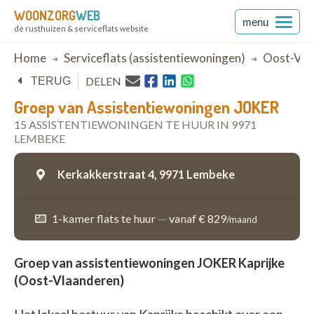
WOONZORG
WEB
menu
dé rusthuizen & serviceflats website
Breadcrumb
Home
Serviceflats (assistentiewoningen)
Oost-Vla
DELEN
TERUG
Groep van Assistentiewoningen JOKER
15 ASSISTENTIEWONINGEN TE HUUR IN 9971
LEMBEKE
Kerkakkerstraat 4,
9971 Lembeke
1-kamer flats te huur
—
vanaf € 829
/maand
Groep van assistentiewoningen JOKER Kaprijke
(Oost-Vlaanderen)
Het lokaal bestuur van Kaprijke beschikt over een