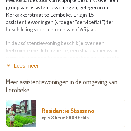
groep van assistentiewoningen, gelegen in de
Kerkakkerstraat te Lembeke. Er zijn 15
assistentiewoningen (vroeger “serviceflat”) ter
beschikking voor senioren vanaf 65 jaar.
In de assistentiewoning beschik je over een
leefruimte met kitchenette, een slaapkamer waar
ruimte is voor een tweepersoonsbed en een grote
kleerkast, een badkamer met inloopdouche, toilet en
Lees meer
wastafel, een berging met de mogelijkheid tot het
plaatsen van een wasmachine en/of diepvries. Elke
Meer assistentiewoningen in de omgeving van
woning beschikt over een terras of balkon.
Lembeke
Daarnaast heb je ook nog een buitenberging waar je
je fiets en tuinmeubelen kan opbergen.
Residentie Stassano
De woningen zijn gelegen vlakbij het dorp. Je
op
4.3 km
in 9900 Eeklo
bevindt je op wandelafstand van woonzorgcentrum
De Boomgaard, waar je elke middag gebruik kan