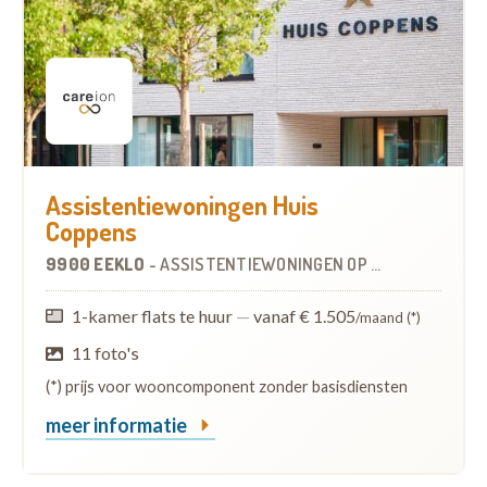
Assistentiewoningen Huis
Coppens
9900 EEKLO
-
ASSISTENTIEWONINGEN
OP
4.6 KM
1-kamer flats te huur
—
vanaf € 1.505
/maand (*)
11 foto's
(*) prijs voor wooncomponent zonder basisdiensten
meer informatie