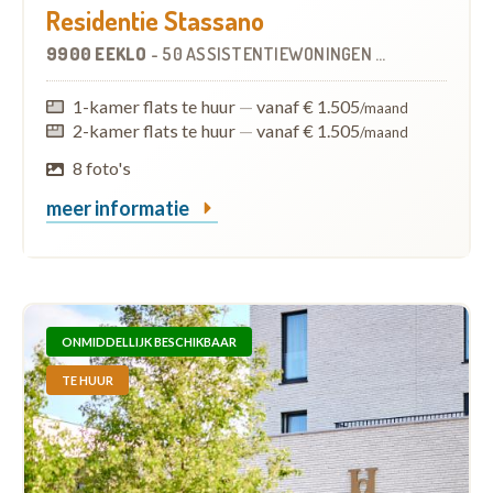
Residentie Stassano
9900 EEKLO
-
50 ASSISTENTIEWONINGEN
OP
4.3 KM
1-kamer flats te huur
—
vanaf € 1.505
/maand
2-kamer flats te huur
—
vanaf € 1.505
/maand
8 foto's
meer informatie
ONMIDDELLIJK BESCHIKBAAR
TE HUUR