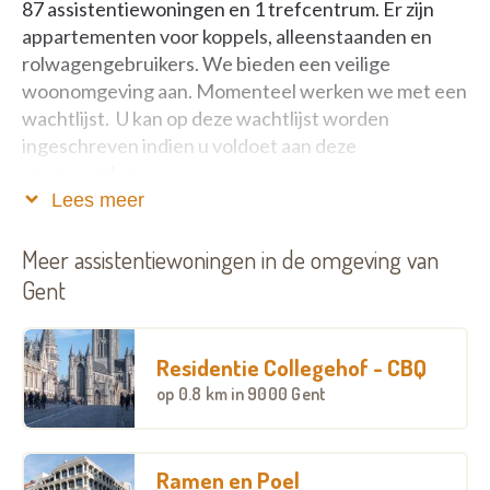
87 assistentiewoningen en 1 trefcentrum. Er zijn
appartementen voor koppels, alleenstaanden en
rolwagengebruikers. We bieden een veilige
woonomgeving aan. Momenteel werken we met een
wachtlijst. U kan op deze wachtlijst worden
ingeschreven indien u voldoet aan deze
voorwaarden
Lees meer
U bent effectief gedomicilieerd in Gent
U bent 65 jaar of ouder
Meer assistentiewoningen in de omgeving van
U bent nog instaat om zelfstandig te wonen
Gent
eventueel met hulp van thuiszorgdiensten
In samenwerking met het woonzorgcentrum Sint-
Residentie Collegehof - CBQ
Jozef uit de aanpalende Molenaarsstraat én de
op
0.8 km
in 9000 Gent
inwonende conciërge waarborgen we hulp in
crisissituaties. Alle flats zijn uitgerust met een
noodoproepsysteem.
Ramen en Poel