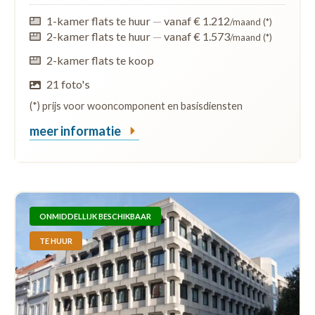
1-kamer flats te huur
—
vanaf € 1.212
/maand (*)
2-kamer flats te huur
—
vanaf € 1.573
/maand (*)
2-kamer flats te koop
21 foto's
(*) prijs voor wooncomponent en basisdiensten
meer informatie
ONMIDDELLIJK BESCHIKBAAR
TE HUUR