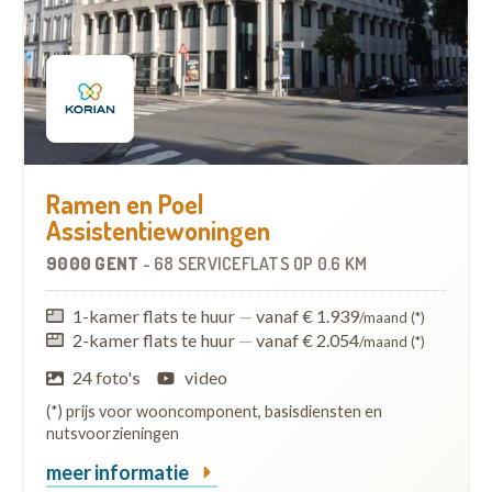
Ramen en Poel
Assistentiewoningen
9000 GENT
-
68 SERVICEFLATS
OP
0.6 KM
1-kamer flats te huur
—
vanaf € 1.939
/maand (*)
2-kamer flats te huur
—
vanaf € 2.054
/maand (*)
24 foto's
video
(*) prijs voor wooncomponent, basisdiensten en
nutsvoorzieningen
meer informatie