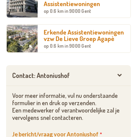
Assistentiewoningen
De flats zijn tussen de 47 en 52 m2 groot, hebben
op
0.6 km
in 9000 Gent
allemaal 1 slaapkamer en allemaal met de lift
bereikbaar. De dagprijs bedraagt voor een kleine flat
€25,72. In een grotere flat, kan ook een koppel
Erkende Assistentiewoningen
vzw De Lieve Groep Agapè
wonen, de dagprijs bedraagt dan €29,33.
op
0.6 km
in 9000 Gent
Voor dienstverlening kunt u een beroep doen op
een thuiszorgdienst naar keuze.
Contact: Antoniushof
Voor meer informatie, vul nu onderstaande
formulier in en druk op verzenden.
Een medewerker of verantwoordelijke zal je
vervolgens snel contacteren.
Je bericht/vraag voor Antoniushof