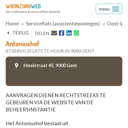
WOONZORG
WEB
menu
dé rusthuizen & serviceflats website
Breadcrumb
Home
Serviceflats (assistentiewoningen)
Oost-Vla
DELEN
TERUG
Antoniushof
87 SERVICEFLATS TE HUUR IN 9000 GENT
Meelstraat 45,
9000 Gent
AANVRAGEN DIENEN RECHTSTREEKS TE
GEBEUREN VIA DE WEBSITE VAN DE
BEHEERSINSTANTIE
Het Antoniushof bestaat uit