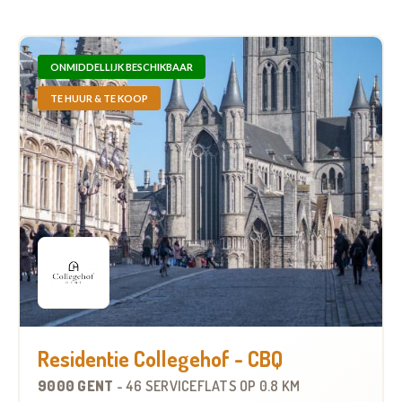
ONMIDDELLIJK BESCHIKBAAR
TE HUUR & TE KOOP
Residentie Collegehof - CBQ
9000 GENT
-
46 SERVICEFLATS
OP
0.8 KM