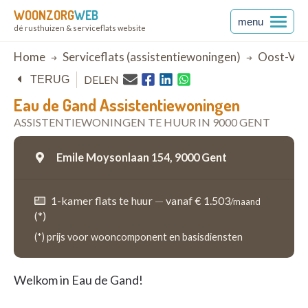
WOONZORG
WEB
menu
dé rusthuizen & serviceflats website
Breadcrumb
Home
Serviceflats (assistentiewoningen)
Oost-Vla
DELEN
TERUG
Eau de Gand Assistentiewoningen
ASSISTENTIEWONINGEN TE HUUR IN 9000 GENT
Emile Moysonlaan 154,
9000 Gent
1-kamer flats te huur
—
vanaf € 1.503
/maand
(*)
(*) prijs voor wooncomponent en basisdiensten
Welkom in Eau de Gand!