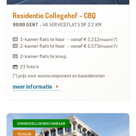
Residentie Collegehof - CBQ
9000 GENT
-
46 SERVICEFLATS
OP
2.2 KM
1-kamer flats te huur
—
vanaf € 1.212
/maand (*)
2-kamer flats te huur
—
vanaf € 1.573
/maand (*)
2-kamer flats te koop
21 foto's
(*) prijs voor wooncomponent en basisdiensten
meer informatie
ONMIDDELLIJK BESCHIKBAAR
TE HUUR