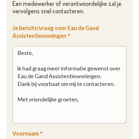
Een medewerker of verantwoordelijke zal je
De garantie van crisis- en overbruggingszorg
vervolgens snel contacteren.
Organisatie van medische ondersteuning
Klantvriendelijke onthaal
Je bericht/vraag voor Eau de Gand
Administratieve ondersteuning en coördinatie van
Assistentiewoningen
alle zorg
Gebruik gemeenschappelijke ruimtes
Organisatie van vrijblijvende, gevarieerde
acitviteiten
Gebruikersraad
Binnentuin met terras
Elektriciteit, verwarming, water
Aansluiting tv, telefoon en wifi
Afvalverwerking
Brandbeveiliging en brandverzekering
Neem vrijblijvend contact op voor meer informatie
of een rondleiding.
Voornaam