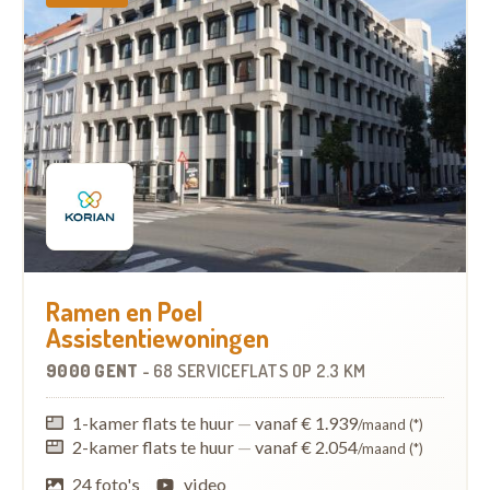
Ramen en Poel
Assistentiewoningen
9000 GENT
-
68 SERVICEFLATS
OP
2.3 KM
1-kamer flats te huur
—
vanaf € 1.939
/maand (*)
2-kamer flats te huur
—
vanaf € 2.054
/maand (*)
24 foto's
video