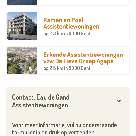
zitje en noodoproepsysteem in de leefruimte,
badkamer en slaapkamer. Hier woont u zelfstandig
en beslist u zelf of u gebruik wil maken van onze
Ramen en Poel
hulp- en dienstverlening.
Assistentiewoningen
op
2.3 km
in 9000 Gent
Door het naastliggende woonzorgcentrum kunnen
wij u hier alle zorgen aanbieden die u nodig heeft U
dient enkel in regie te zijn van uw eigen leven.
Erkende Assistentiewoningen
vzw De Lieve Groep Agapè
In uw flat heeft u uw eigen keuken. U kiest zelf of u
op
2.5 km
in 9000 Gent
in uw eigen flat wenst te koken en eten of u kan
(onder betaling) eten krijgen van het
woonzorgcentrum. Deze wordt dan ook ter plaatse
Contact: Eau de Gand
door de chef kok bereid.
Assistentiewoningen
Diensten inbegrepen in de prijs:
Voor meer informatie, vul nu onderstaande
Voltijdse woonassistent
formulier in en druk op verzenden.
Noodoproepsysteem en eerste hulp 24u/24u en 7/7