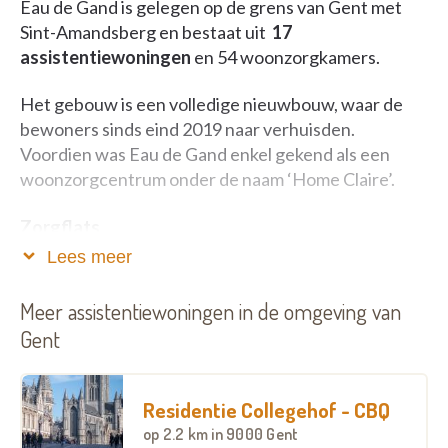
Eau de Gand is gelegen op de grens van Gent met
Sint-Amandsberg en bestaat uit
17
assistentiewoningen
en 54 woonzorgkamers.
Het gebouw is een volledige nieuwbouw, waar de
bewoners sinds eind 2019 naar verhuisden.
Voordien was Eau de Gand enkel gekend als een
woonzorgcentrum onder de naam ‘Home Claire’.
Zorgflats
Lees meer
De zorgflats grenzen aan het woonzorgcentrum.
Alle flats hebben een mooie leefruimte, een volledig
Meer assistentiewoningen in de omgeving van
uitgeruste keuken, een terras, en een aparte
Gent
slaapkamer en badkamer. De appartementen zijn
optimaal ingericht om uw mobiliteit te verzekeren.
Concreet? Brede deuren, drempelluwe overgangen
Residentie Collegehof - CBQ
naar bijvoorbeeld de terrassen, inloopdouche met
op
2.2 km
in 9000 Gent