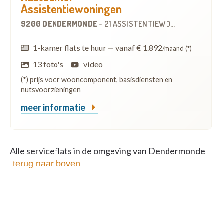
Assistentiewoningen
9200 DENDERMONDE
-
21 ASSISTENTIEWONINGEN
OP
2.1
1-kamer flats te huur
—
vanaf € 1.892
/maand (*)
13 foto's
video
(*) prijs voor wooncomponent, basisdiensten en
nutsvoorzieningen
meer informatie
Alle serviceflats in de omgeving van Dendermonde
terug naar boven