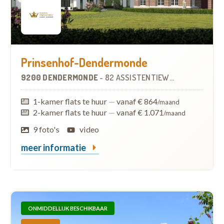
Prinsenhof-Dendermonde
9200 DENDERMONDE
-
82 ASSISTENTIEWONINGEN
OP
0.4
1-kamer flats te huur
—
vanaf € 864
/maand
2-kamer flats te huur
—
vanaf € 1.071
/maand
9 foto's
video
meer informatie
ONMIDDELLIJK BESCHIKBAAR