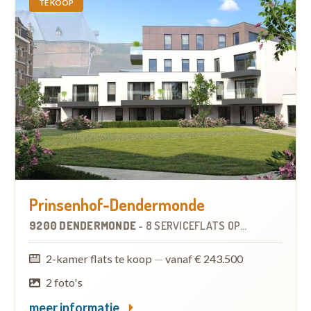
TE KOOP
Prinsenhof-Dendermonde
9200 DENDERMONDE
-
8 SERVICEFLATS
OP
0.4 KM
2-kamer flats te koop
—
vanaf € 243.500
2 foto's
meer informatie