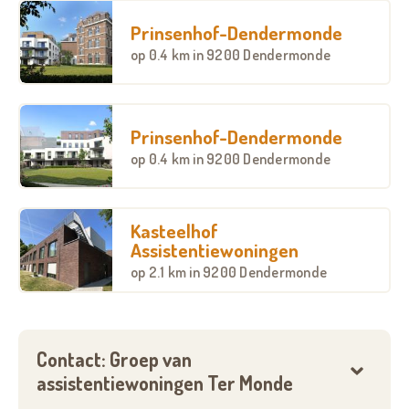
woonzorgcentrum. Door ons aanbod behoudt u de
regie over uw leven en wordt uw zelfredzaamheid
Prinsenhof-Dendermonde
zoveel mogelijk ondersteund.
op
0.4 km
in 9200 Dendermonde
Prinsenhof-Dendermonde
op
0.4 km
in 9200 Dendermonde
Kasteelhof
Assistentiewoningen
op
2.1 km
in 9200 Dendermonde
Contact: Groep van
assistentiewoningen Ter Monde