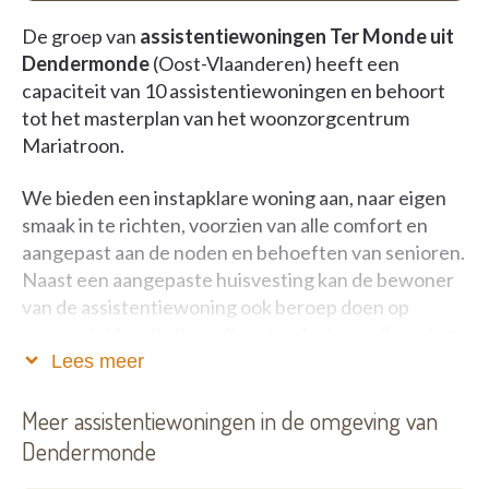
De groep van
assistentiewoningen Ter Monde uit
Dendermonde
(Oost-Vlaanderen) heeft een
capaciteit van 10 assistentiewoningen en behoort
tot het masterplan van het woonzorgcentrum
Mariatroon.
We bieden een instapklare woning aan, naar eigen
smaak in te richten, voorzien van alle comfort en
aangepast aan de noden en behoeften van senioren.
Naast een aangepaste huisvesting kan de bewoner
van de assistentiewoning ook beroep doen op
een aantal facultatieve dienstverleningen (levering
medicatie, maaltijden, verzorging van de was...). De
Lees meer
woonassistent coördineert graag uw thuiszorg, bij
haar kan je steeds met alle vragen terecht. Wanneer
Meer assistentiewoningen in de omgeving van
het zelfstandig wonen in de woning niet meer lukt,
Dendermonde
geniet u van een voorrangsregeling naar het