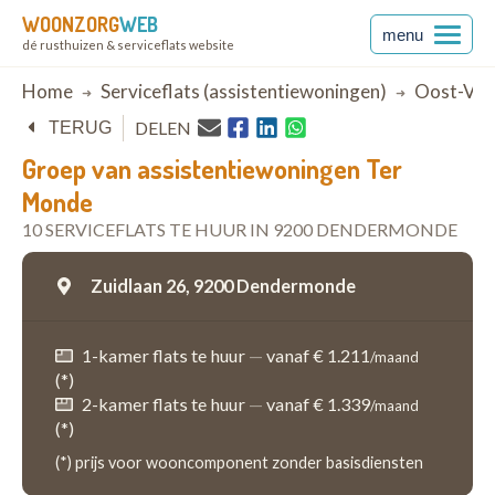
WOONZORG
WEB
menu
dé rusthuizen & serviceflats website
Breadcrumb
Home
Serviceflats (assistentiewoningen)
Oost-Vla
DELEN
TERUG
Groep van assistentiewoningen Ter
Monde
10 SERVICEFLATS TE HUUR IN 9200 DENDERMONDE
Zuidlaan 26,
9200 Dendermonde
1-kamer flats te huur
—
vanaf € 1.211
/maand
(*)
2-kamer flats te huur
—
vanaf € 1.339
/maand
(*)
(*) prijs voor wooncomponent zonder basisdiensten