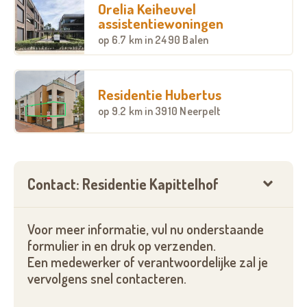
krijgen voorrang. Hiermee worden de personen
Orelia Keiheuvel
gelijkgesteld die Lommel verlaten hebben na de
assistentiewoningen
leeftijd van 60 jaar en 20 jaar ingeschreven zijn
op
6.7 km
in 2490 Balen
geweest in Lommel.
Voor verdere inlichtingen of een inschrijving, kan u
Residentie Hubertus
een afspraak maken met Anne Vanderhoydonks, via
op
9.2 km
in 3910 Neerpelt
het telefoonnummer: 011 39 71 13 of via e-mail:
anne.vanderhoydonks@zorggroeplommel.be.
Contact: Residentie Kapittelhof
Voor meer informatie, vul nu onderstaande
formulier in en druk op verzenden.
Een medewerker of verantwoordelijke zal je
vervolgens snel contacteren.