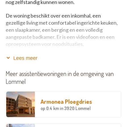
nog zelfstandig kunnen wonen.
De woning beschikt over een inkomhal, een
gezellige living met comfortabel ingerichte keuken,
een slaapkamer, een berging en een volledig
aangepaste badkamer. Er is een videofoon en een
oproepsysteem voor noodsituaties.
De dagprijzen (2021) voor residentie Kapittelhof
Lees meer
bedragen €26,26 voor 1 persoon en €27,65 voor 2
personen. In de dagprijs is de huur, onderhoud van
Meer assistentiewoningen in de omgeving van
de gemeenschappelijke delen, brandverzekering van
Lommel
het gebouw, de burgerlijke aansprakelijkheid van
zorggroep Lommel, gebruik en onderhoud van de
lift, enzovoort inbegrepen. Alle andere kosten zijn
Armonea Ploegdries
niet inbegrepen. U kan zich inschrijven als u 65 jaar
op
0.4 km
in 3920 Lommel
bent en nog zelfstandig kan wonen. Kandidaten die
10 jaar in Lommel wonen en ingeschreven zijn,