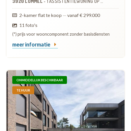
3920 LOMMEL
-
1 ASSISTENTIEWONING
OP
0.4 KM
2-kamer flat te koop
—
vanaf € 299.000
11 foto's
(*) prijs voor wooncomponent zonder basisdiensten
meer informatie
ONMIDDELLIJK BESCHIKBAAR
TE HUUR