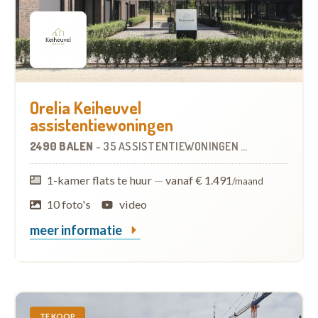
Orelia Keiheuvel
assistentiewoningen
2490 BALEN
-
35 ASSISTENTIEWONINGEN
OP
6.7 KM
1-kamer flats te huur
—
vanaf € 1.491
/maand
10 foto's
video
meer informatie
TE KOOP