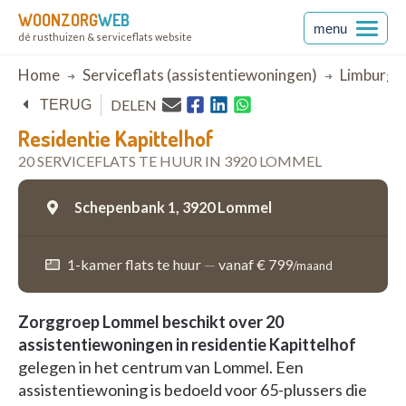
WOONZORG
WEB
menu
dé rusthuizen & serviceflats website
Breadcrumb
Home
Serviceflats (assistentiewoningen)
Limburg
DELEN
TERUG
Residentie Kapittelhof
20 SERVICEFLATS TE HUUR IN 3920 LOMMEL
Schepenbank 1,
3920 Lommel
1-kamer flats te huur
—
vanaf € 799
/maand
Zorggroep Lommel beschikt over 20
assistentiewoningen in residentie Kapittelhof
gelegen in het centrum van Lommel. Een
assistentiewoning is bedoeld voor 65-plussers die