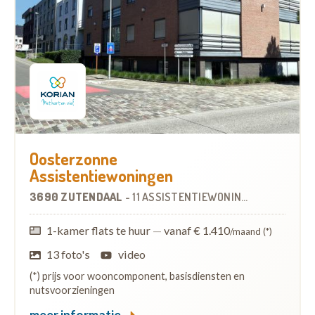
Oosterzonne
Assistentiewoningen
3690 ZUTENDAAL
-
11 ASSISTENTIEWONINGEN
OP
7.5 KM
1-kamer flats te huur
—
vanaf € 1.410
/maand (*)
13 foto's
video
(*) prijs voor wooncomponent, basisdiensten en
nutsvoorzieningen