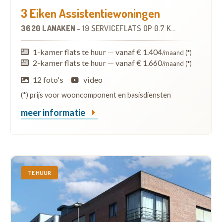
3 Eiken Assistentiewoningen
3620 LANAKEN
-
19 SERVICEFLATS
OP
0.7 KM
1-kamer flats te huur
—
vanaf € 1.404
/maand (*)
2-kamer flats te huur
—
vanaf € 1.660
/maand (*)
12 foto's
video
(*) prijs voor wooncomponent en basisdiensten
meer informatie
TE HUUR