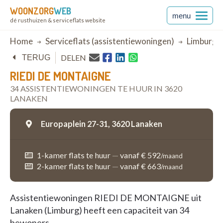
WOONZORG
WEB
menu
dé rusthuizen & serviceflats website
Breadcrumb
Home
Serviceflats (assistentiewoningen)
Limburg
DELEN
TERUG
RIEDI DE MONTAIGNE
34 ASSISTENTIEWONINGEN TE HUUR IN 3620
LANAKEN
Europaplein 27-31,
3620 Lanaken
1-kamer flats te huur
—
vanaf € 592
/maand
2-kamer flats te huur
—
vanaf € 663
/maand
Assistentiewoningen RIEDI DE MONTAIGNE uit
Lanaken (Limburg) heeft een capaciteit van 34
bewoners