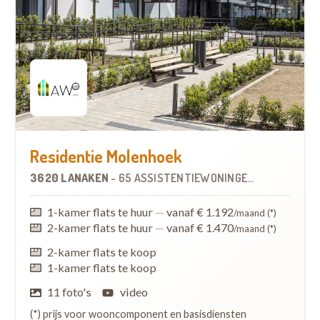
Residentie Molenhoek
3620 LANAKEN
-
65 ASSISTENTIEWONINGEN
OP
0.4 KM
1-kamer flats te huur
—
vanaf € 1.192
/maand (*)
2-kamer flats te huur
—
vanaf € 1.470
/maand (*)
2-kamer flats te koop
1-kamer flats te koop
11 foto's
video
(*) prijs voor wooncomponent en basisdiensten