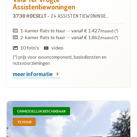
Assistentiewoningen
3730 HOESELT
-
24 ASSISTENTIEWONINGEN
1-kamer flats te huur
—
vanaf € 1.427
/maand (*)
2-kamer flats te huur
—
vanaf € 1.862
/maand (*)
10 foto's
video
(*) prijs voor wooncomponent, basisdiensten en
nutsvoorzieningen
meer informatie
ONMIDDELLIJK BESCHIKBAAR
TE HUUR