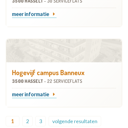
3500 HASSELT
-
30 SERVICEFLATS
meer informatie
Hogevijf campus Banneux
3500 HASSELT
-
22 SERVICEFLATS
meer informatie
Pagination
1
2
3
volgende resultaten
Current page
Page
Page
Next page