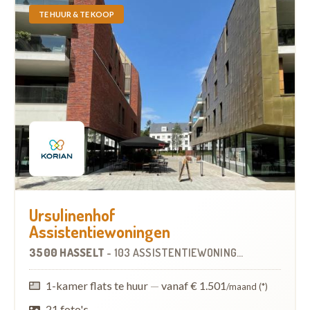
TE HUUR & TE KOOP
Ursulinenhof
Assistentiewoningen
3500 HASSELT
-
103 ASSISTENTIEWONINGEN
1-kamer flats te huur
—
vanaf € 1.501
/maand (*)
21 foto's