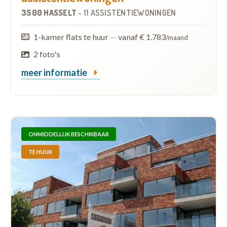
3500 HASSELT
-
11 ASSISTENTIEWONINGEN
1-kamer flats te huur
—
vanaf € 1.783
/maand
2 foto's
meer informatie
ONMIDDELLIJK BESCHIKBAAR
TE HUUR