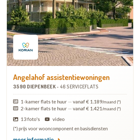
Angelahof assistentiewoningen
3590 DIEPENBEEK
-
46 SERVICEFLATS
1-kamer flats te huur
—
vanaf € 1.189
/maand (*)
2-kamer flats te huur
—
vanaf € 1.421
/maand (*)
13 foto's
video
(*) prijs voor wooncomponent en basisdiensten
meer informatie