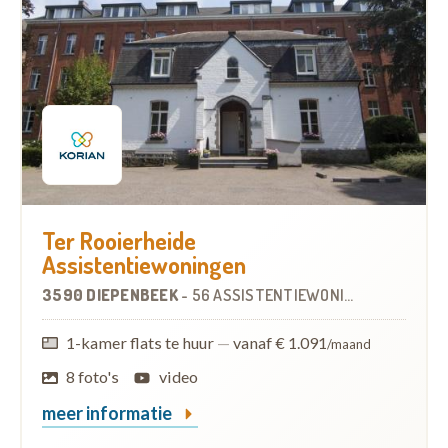
Ter Rooierheide
Assistentiewoningen
3590 DIEPENBEEK
-
56 ASSISTENTIEWONINGEN
1-kamer flats te huur
—
vanaf € 1.091
/maand
8 foto's
video
meer informatie