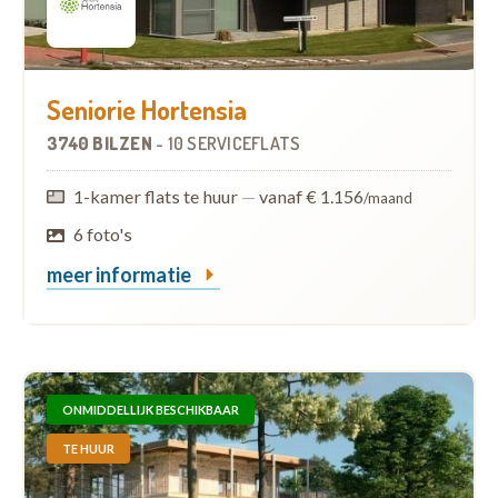
Seniorie Hortensia
3740 BILZEN
-
10 SERVICEFLATS
1-kamer flats te huur
—
vanaf € 1.156
/maand
6 foto's
meer informatie
ONMIDDELLIJK BESCHIKBAAR
TE HUUR