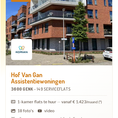
Hof Van Gan
Assistentiewoningen
3600 GENK
-
149 SERVICEFLATS
1-kamer flats te huur
—
vanaf € 1.423
/maand (*)
18 foto's
video