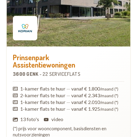
Prinsenpark
Assistentiewoningen
3600 GENK
-
22 SERVICEFLATS
1-kamer flats te huur
—
vanaf € 1.800
/maand (*)
2-kamer flats te huur
—
vanaf € 2.343
/maand (*)
1-kamer flats te huur
—
vanaf € 2.010
/maand (*)
1-kamer flats te huur
—
vanaf € 1.925
/maand (*)
13 foto's
video
(*) prijs voor wooncomponent, basisdiensten en
nutsvoorzieningen