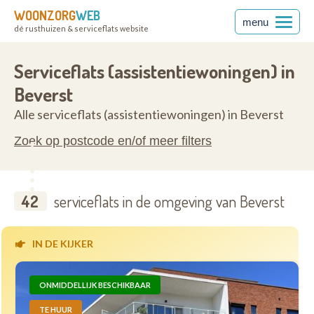
WOONZORG
WEB
menu
dé rusthuizen & serviceflats website
3740
Serviceflats (assistentiewoningen) in
Beverst
Alle serviceflats (assistentiewoningen) in Beverst
Zoek op postcode en/of meer filters
42
serviceflats in de omgeving van Beverst
IN DE KIJKER
ONMIDDELLIJK BESCHIKBAAR
TE HUUR