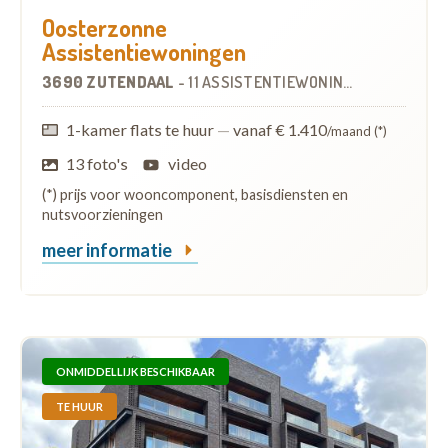
Oosterzonne
Assistentiewoningen
3690 ZUTENDAAL
-
11 ASSISTENTIEWONINGEN
1-kamer flats te huur
—
vanaf € 1.410
/maand (*)
13 foto's
video
(*) prijs voor wooncomponent, basisdiensten en
nutsvoorzieningen
meer informatie
ONMIDDELLIJK BESCHIKBAAR
TE HUUR