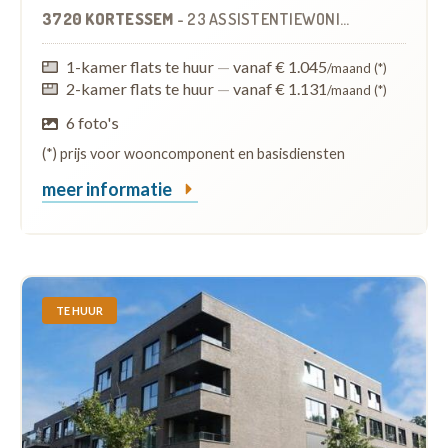
3720 KORTESSEM
-
23 ASSISTENTIEWONINGEN
1-kamer flats te huur
—
vanaf € 1.045
/maand (*)
2-kamer flats te huur
—
vanaf € 1.131
/maand (*)
6 foto's
(*) prijs voor wooncomponent en basisdiensten
meer informatie
TE HUUR