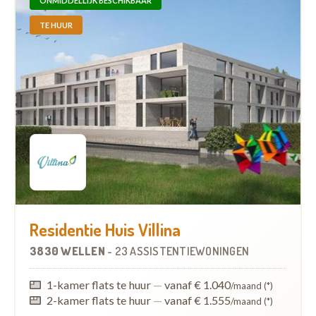
ONMIDDELLIJK BESCHIKBAAR
TE HUUR
Residentie Huis Villina
3830 WELLEN
-
23 ASSISTENTIEWONINGEN
1-kamer flats te huur
—
vanaf € 1.040
/maand (*)
2-kamer flats te huur
—
vanaf € 1.555
/maand (*)