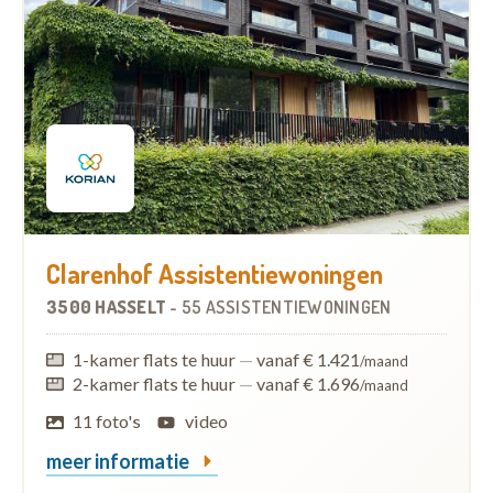
Clarenhof Assistentiewoningen
3500 HASSELT
-
55 ASSISTENTIEWONINGEN
1-kamer flats te huur
—
vanaf € 1.421
/maand
2-kamer flats te huur
—
vanaf € 1.696
/maand
11 foto's
video
meer informatie