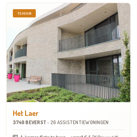
TE HUUR
Het Laer
3740 BEVERST
-
26 ASSISTENTIEWONINGEN
1-kamer flats te huur
—
vanaf € 1.369