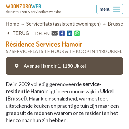
WOONZORG
WEB
menu
dé rusthuizen & serviceflats website
Breadcrumb
Home
Serviceflats (assistentiewoningen)
Brussel
DELEN
TERUG
Résidence Services Hamoir
52 SERVICEFLATS TE HUUR & TE KOOP IN 1180 UKKEL
Avenue Hamoir 1,
1180 Ukkel
De in 2009 volledig gerenoveerde
service-
residentie Hamoir
ligt in een mooie wijk in
Ukkel
(Brussel)
. Haar kleinschaligheid, warme sfeer,
uitstekende keuken en prachtige tuin zijn maar een
greep uit de redenen waarom onze residenten het
hier zo naar hun zin hebben.