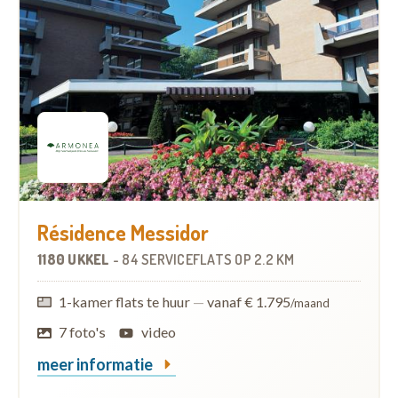
Résidence Messidor
1180 UKKEL
-
84 SERVICEFLATS
OP
2.2 KM
1-kamer flats te huur
—
vanaf € 1.795
/maand
7 foto's
video
meer informatie