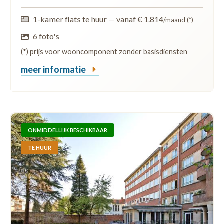
1-kamer flats te huur
—
vanaf € 1.814
/maand (*)
6 foto's
(*) prijs voor wooncomponent zonder basisdiensten
meer informatie
ONMIDDELLIJK BESCHIKBAAR
TE HUUR