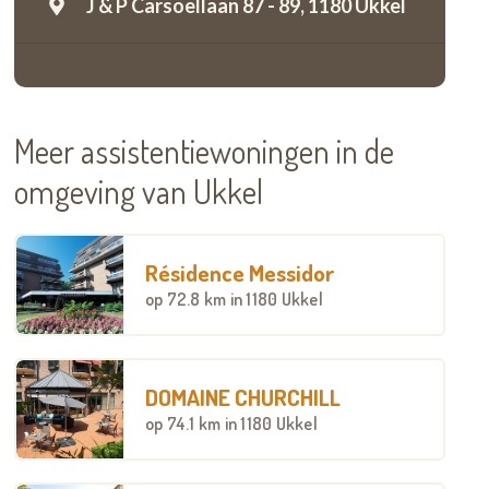
J & P Carsoellaan 87 - 89,
1180 Ukkel
Meer assistentiewoningen in de
omgeving van Ukkel
Résidence Messidor
op
72.8 km
in 1180 Ukkel
DOMAINE CHURCHILL
op
74.1 km
in 1180 Ukkel