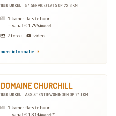
1180 UKKEL
-
84 SERVICEFLATS
OP
72.8 KM
1-kamer flats te huur
—
vanaf € 1.795
/maand
7 foto's
video
meer informatie
DOMAINE CHURCHILL
1180 UKKEL
-
ASSISTENTIEWONINGEN
OP
74.1 KM
1-kamer flats te huur
—
vanaf € 1.814
/maand (*)