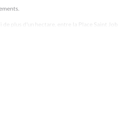
tements.
i de plus d'un hectare, entre la Place Saint Job
-Vives" vous permettra de vivre en toute
 de gamme et d'un environnement exceptionnel.
on soignée, les services de qualité. Nous
en culturelles que manuelles, cognitives ou
 de se retrouver en quelques minutes au Centre
 à la place Louise.
r mois tout compris sauf les repas.
t 1 chambre 57m² grande terrasse plein sud,