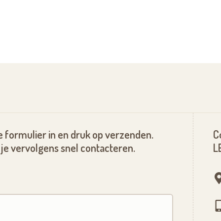
é par un couple. 285 000€.
ambre 72m² grandes terrasses
 formulier in en druk op verzenden.
C
je vervolgens snel contacteren.
L