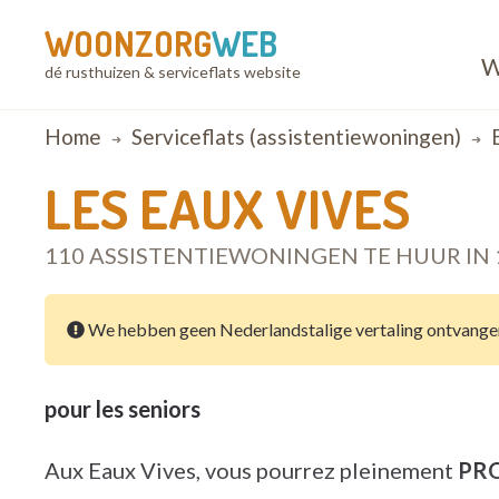
WOONZORG
WEB
W
dé rusthuizen & serviceflats website
Breadcrumb
Home
Serviceflats (assistentiewoningen)
LES EAUX VIVES
110 ASSISTENTIEWONINGEN TE HUUR IN 
We hebben geen Nederlandstalige vertaling ontvange
pour les seniors
Aux Eaux Vives, vous pourrez pleinement
PRO