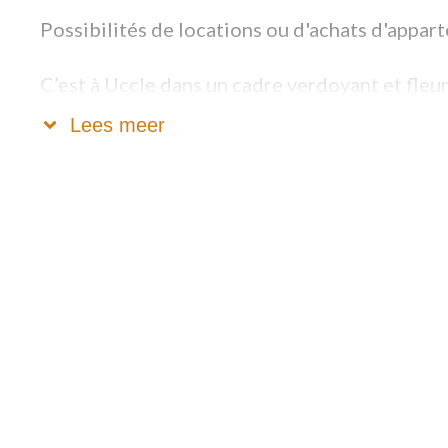
Possibilités de locations ou d'achats d'appar
C’est à Uccle dans un cadre verdoyant et fleur
et l'Observatoire, que la résidence "Les Eaux
Lees meer
quiétude tout en profitant des services haut
L'accueil 24h/24 est chaleureux, la restaurati
offrons une large gamme d'activités, aussi bi
artistiques. L'arrêt de tram à l'entrée permet
Culturel d'Uccle, à la place Saint-Job ou même
Du studio au 3 chambres, à partir de 1800€ pa
Disponible au 1/11/24 : ravissant appartemen
2225€ tout compris sauf repas