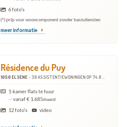
6 foto's
(*) prijs voor wooncomponent zonder basisdiensten
meer informatie
Résidence du Puy
1050 ELSENE
-
38 ASSISTENTIEWONINGEN
OP
74.8 KM
1-kamer flats te huur
—
vanaf € 1.685
/maand
12 foto's
video