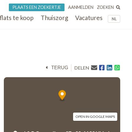
ZOEKEN
PLAATS EEN ZOEKERTJE
AANMELDEN
flats te koop
Thuiszorg
Vacatures
NL
DELEN
TERUG
OPEN IN GOOGLE MAPS