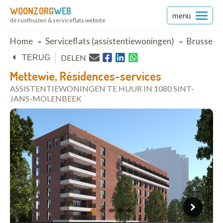
WOONZORG
WEB
menu
dé rusthuizen & serviceflats website
Breadcrumb
Home
Serviceflats (assistentiewoningen)
Brussel
DELEN
TERUG
Mettewie, Résidences-services
ASSISTENTIEWONINGEN TE HUUR IN 1080 SINT-
JANS-MOLENBEEK
open in Google Maps
1
2
3
4
5