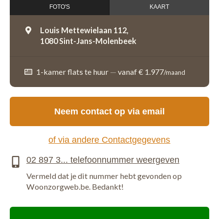
FOTO'S
KAART
Louis Mettewielaan 112,
1080 Sint-Jans-Molenbeek
1-kamer flats te huur
—
vanaf € 1.977
/maand
Neem contact op via email
of via andere Contactgegevens
Vermeld dat je dit nummer hebt gevonden op
Woonzorgweb.be. Bedankt!