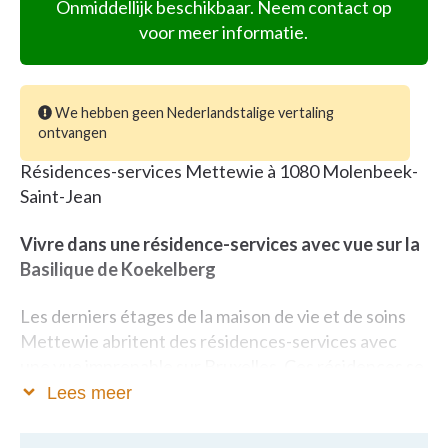
Onmiddellijk beschikbaar. Neem contact op
voor meer informatie.
We hebben geen Nederlandstalige vertaling
ontvangen
Résidences-services Mettewie à 1080 Molenbeek-
Saint-Jean
Vivre dans une résidence-services avec vue sur la
Basilique de Koekelberg
Les derniers étages de la maison de vie et de soins
Mettewie abritent des résidences-services avec
une vue imprenable sur Bruxelles. Ces résidences se
trouvent sur l'une des plus belles avenues de
Lees meer
Molenbeek-Saint-Jean, à deux pas du parc du
Scheutbos et du centre de la capitale.