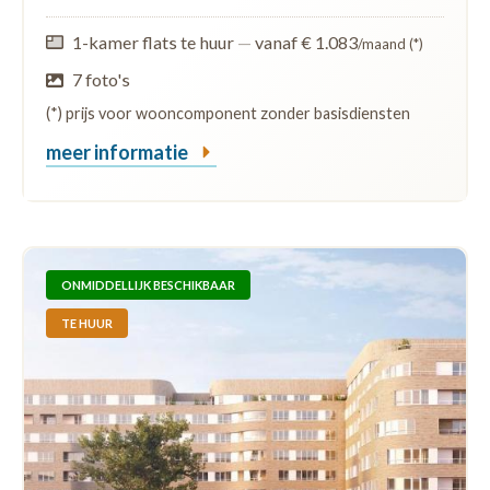
1-kamer flats te huur
—
vanaf € 1.083
/maand (*)
7 foto's
(*) prijs voor wooncomponent zonder basisdiensten
meer informatie
ONMIDDELLIJK BESCHIKBAAR
TE HUUR