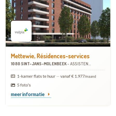
Mettewie, Résidences-services
1080 SINT-JANS-MOLENBEEK
-
ASSISTENTIEWONINGEN
1-kamer flats te huur
—
vanaf € 1.977
/maand
5 foto's
meer informatie