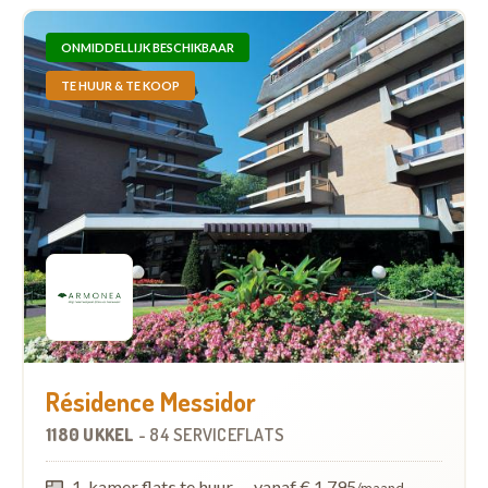
ONMIDDELLIJK BESCHIKBAAR
TE HUUR & TE KOOP
Résidence Messidor
1180 UKKEL
-
84 SERVICEFLATS
1-kamer flats te huur
—
vanaf € 1.795