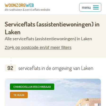
WOONZORG
WEB
menu
dé rusthuizen & serviceflats website
1020
Serviceflats (assistentiewoningen) in
Laken
Alle serviceflats (assistentiewoningen) in Laken
Zoek op postcode en/of meer filters
92
serviceflats in de omgeving van Laken
ONMIDDELLIJK BESCHIKBAAR
TE HUUR