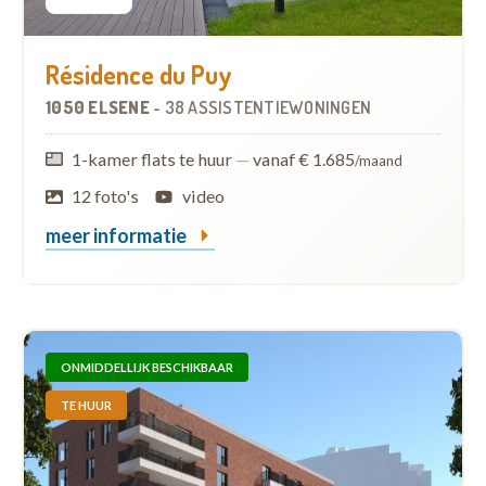
Résidence du Puy
1050 ELSENE
-
38 ASSISTENTIEWONINGEN
1-kamer flats te huur
—
vanaf € 1.685
/maand
12 foto's
video
meer informatie
ONMIDDELLIJK BESCHIKBAAR
TE HUUR