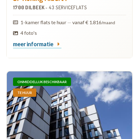
1700 DILBEEK
-
43 SERVICEFLATS
1-kamer flats te huur
—
vanaf € 1.816
/maand
4 foto's
meer informatie
ONMIDDELLIJK BESCHIKBAAR
TE HUUR