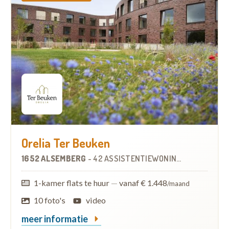
Orelia Ter Beuken
1652 ALSEMBERG
-
42 ASSISTENTIEWONINGEN
1-kamer flats te huur
—
vanaf € 1.448
/maand
10 foto's
video
meer informatie