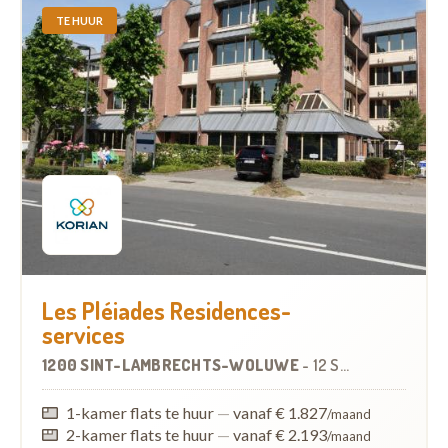
TE HUUR
Les Pléiades Residences-
services
1200 SINT-LAMBRECHTS-WOLUWE
-
12 SERVICEFLATS
1-kamer flats te huur
—
vanaf € 1.827
/maand
2-kamer flats te huur
—
vanaf € 2.193
/maand