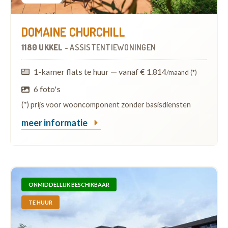
DOMAINE CHURCHILL
1180 UKKEL
-
ASSISTENTIEWONINGEN
1-kamer flats te huur
—
vanaf € 1.814
/maand (*)
6 foto's
(*) prijs voor wooncomponent zonder basisdiensten
meer informatie
ONMIDDELLIJK BESCHIKBAAR
TE HUUR