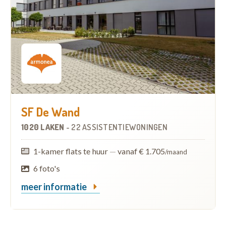
SF De Wand
1020 LAKEN
-
22 ASSISTENTIEWONINGEN
1-kamer flats te huur
—
vanaf € 1.705
/maand
6 foto's
meer informatie