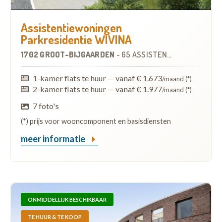
Assistentiewoningen
Parkresidentie WIVINA
1702 GROOT-BIJGAARDEN
-
65 ASSISTENTIEWONINGEN
1-kamer flats te huur
—
vanaf € 1.673
/maand (*)
2-kamer flats te huur
—
vanaf € 1.977
/maand (*)
7 foto's
(*) prijs voor wooncomponent en basisdiensten
meer informatie
ONMIDDELLIJK BESCHIKBAAR
TE HUUR & TE KOOP