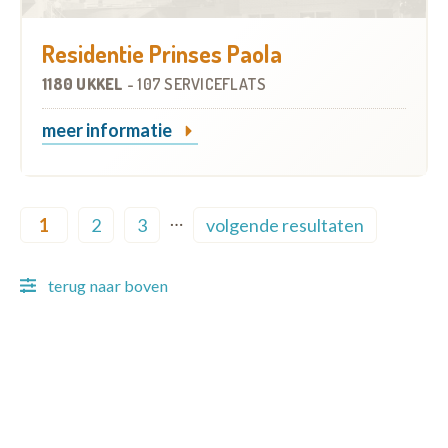
Residentie Prinses Paola
1180 UKKEL
-
107 SERVICEFLATS
meer informatie
Pagination
…
1
2
3
volgende resultaten
Current page
Page
Page
Next page
terug naar boven