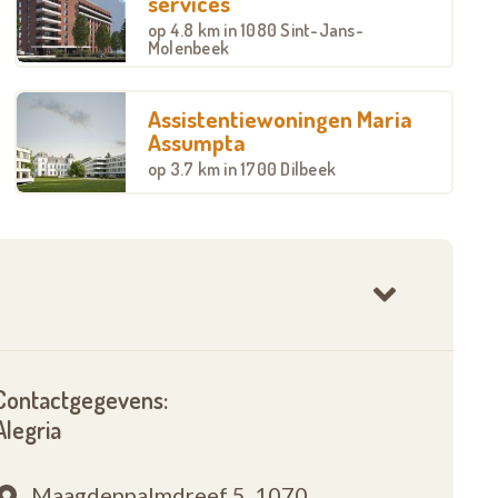
services
op
4.8 km
in 1080 Sint-Jans-
Molenbeek
Assistentiewoningen Maria
Assumpta
op
3.7 km
in 1700 Dilbeek
Contactgegevens:
Alegria
Maagdenpalmdreef 5,
1070