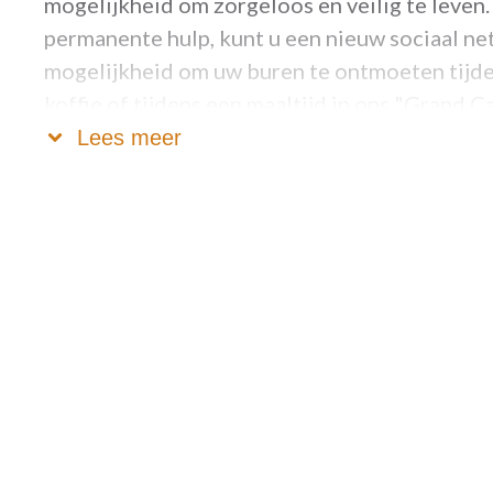
mogelijkheid om zorgeloos en veilig te leven.
permanente hulp, kunt u een nieuw sociaal 
mogelijkheid om uw buren te ontmoeten tijden
koffie of tijdens een maaltijd in ons "Grand Ca
Lees meer
Neem gerust contact op voor meer informatie