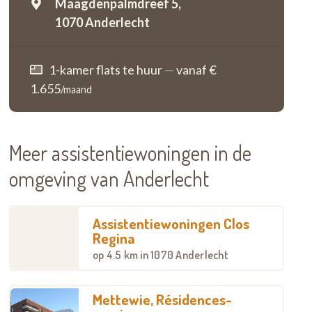
Maagdenpalmdreef 5,
1070 Anderlecht
1-kamer flats te huur
—
vanaf €
1.655
/maand
Meer assistentiewoningen in de
omgeving van Anderlecht
Assistentiewoningen Clos
Regina
op
4.5 km
in 1070 Anderlecht
Mettewie, Résidences-