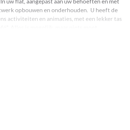
 In uw flat, aangepast aan uw behoeften en met
netwerk opbouwen en onderhouden. U heeft de
s activiteiten en animaties, met een lekker tas
fé". Alles is mogelijk, maar niets moet.
. Tot binnenkort!