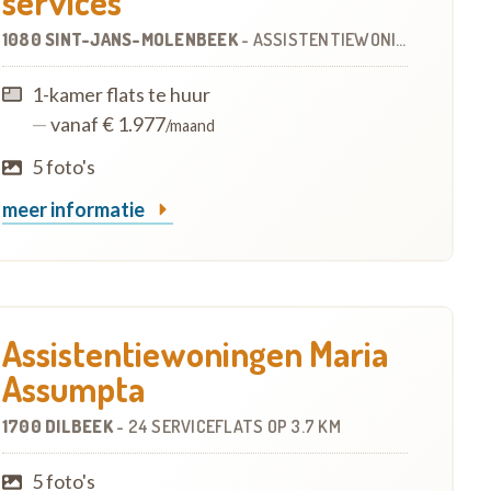
services
1080 SINT-JANS-MOLENBEEK
-
ASSISTENTIEWONINGEN
OP
4.8
1-kamer flats te huur
—
vanaf € 1.977
/maand
5 foto's
meer informatie
Assistentiewoningen Maria
Assumpta
1700 DILBEEK
-
24 SERVICEFLATS
OP
3.7 KM
5 foto's