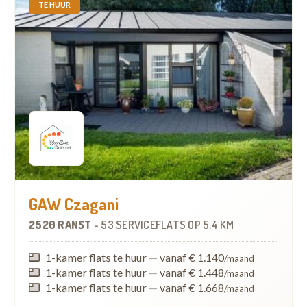
TE HUUR
GAW Czagani
2520 RANST
-
53 SERVICEFLATS
OP
5.4 KM
1-kamer flats te huur
—
vanaf € 1.140
/maand
1-kamer flats te huur
—
vanaf € 1.448
/maand
1-kamer flats te huur
—
vanaf € 1.668
/maand