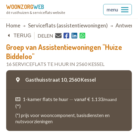
WOONZORG
WEB
menu
dé rusthuizen & serviceflats website
Breadcrumb
Home
Serviceflats (assistentiewoningen)
Antwerp
DELEN
TERUG
Groep van Assistentiewoningen "Huize
Biddeloo"
16 SERVICEFLATS TE HUUR IN 2560 KESSEL
Gasthuisstraat 10,
2560 Kessel
1-kamer flats te huur
—
vanaf € 1.133
/maand
(*)
(*) prijs voor wooncomponent, basisdiensten en
nutsvoorzieningen