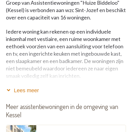
Groep van Assistentiewoningen "Huize Biddeloo"
(Kessel) is verbonden aan wzc Sint-Jozef en beschikt
over een capaciteit van 16 woningen.
Iedere woning kan rekenen op een individuele
inkomhal met vestiaire, een ruime woonkamer met
eethoek voorzien van een aansluiting voor telefoon
en tv, een ingerichte keuken met ingebouwde kast,
een slaapkamer en een badkamer. De woningen zijn
niet bemeubeld waardoor iedereen ze naar eigen
smaak volledig zelf kan inrichten.
Het gebouw is voorzien van een lift en
Lees meer
rolstoeltoegankelijk. Daarnaast zijn er ook een
aantal gemeenschappelijke voorzieningen zoals een
Meer assistentiewoningen in de omgeving van
ontmoetingsruimte en mooie tuin.
Kessel