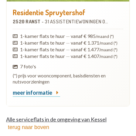
Residentie Spruytershof
2520 RANST
-
31 ASSISTENTIEWONINGEN
OP
8.3 KM
1-kamer flats te huur
—
vanaf € 985
/maand (*)
1-kamer flats te huur
—
vanaf € 1.371
/maand (*)
1-kamer flats te huur
—
vanaf € 1.477
/maand (*)
1-kamer flats te huur
—
vanaf € 1.407
/maand (*)
7 foto's
(*) prijs voor wooncomponent, basisdiensten en
nutsvoorzieningen
meer informatie
Alle serviceflats in de omgeving van Kessel
terug naar boven