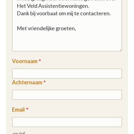
Voornaam
Achternaam
Email
en/of