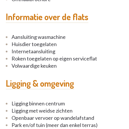
Kortverblijf
Gastenkamers
Informatie over de flats
Dagverzorging
Kinderdagverblijf
Wellness
Aansluiting wasmachine
Huisdier toegelaten
De troeven van Het Veld:
Internetaansluiting
Roken toegelaten op eigen serviceflat
Nabij centrum Geel. Goed bereikbaar met de fiets
Volwaardige keuken
en openbaar vervoer. Ondergronds parkeren en
autodelen.
Ligging & omgeving
Rustige, groene omgeving
Stijlvolle nieuwbouw
Volledig rolstoeltoegankelijk
Duurzame gebouwen en ecologische
Ligging binnen centrum
omgevingsaanleg
Ligging met weidse zichten
Openbaar vervoer op wandelafstand
Neem vrijblijvend contact op voor meer
Park en/of tuin (meer dan enkel terras)