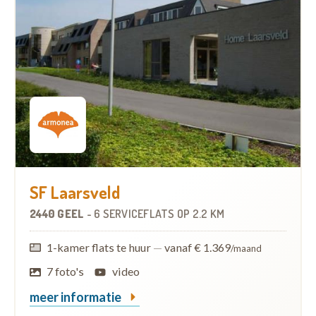
SF Laarsveld
2440 GEEL
-
6 SERVICEFLATS
OP
2.2 KM
1-kamer flats te huur
—
vanaf € 1.369
/maand
7 foto's
video
meer informatie