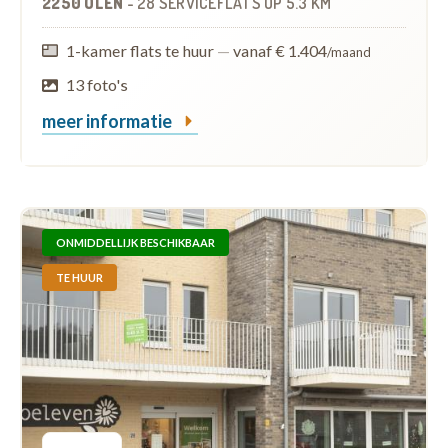
2250 OLEN
-
28 SERVICEFLATS
OP
5.3 KM
1-kamer flats te huur
—
vanaf € 1.404
/maand
13 foto's
meer informatie
ONMIDDELLIJK BESCHIKBAAR
TE HUUR