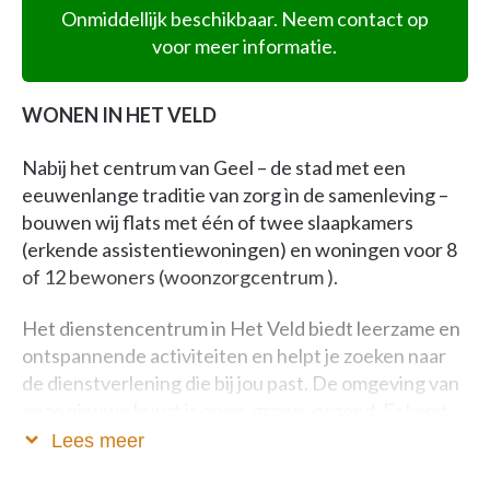
Onmiddellijk beschikbaar. Neem contact op
voor meer informatie.
WONEN IN HET VELD
Nabij het centrum van Geel – de stad met een
eeuwenlange traditie van zorg ìn de samenleving –
bouwen wij flats met één of twee slaapkamers
(erkende assistentiewoningen) en woningen voor 8
of 12 bewoners (woonzorgcentrum ).
Het dienstencentrum in Het Veld biedt leerzame en
ontspannende activiteiten en helpt je zoeken naar
de dienstverlening die bij jou past. De omgeving van
onze nieuwe buurt is open, groen, gezond. Er komt
een brasserie, een aangename plek voor afspraakjes
Lees meer
met familie, vrienden, buren.