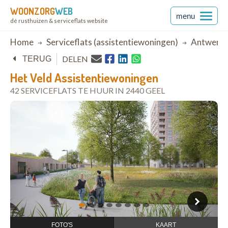
WOONZORG
WEB
menu
dé rusthuizen & serviceflats website
Breadcrumb
Home
Serviceflats (assistentiewoningen)
Antwerp
DELEN
TERUG
Het Veld Assistentiewoningen
42 SERVICEFLATS TE HUUR IN 2440 GEEL
open in Google Maps
1
2
3
4
5
6
7
8
FOTO'S
KAART