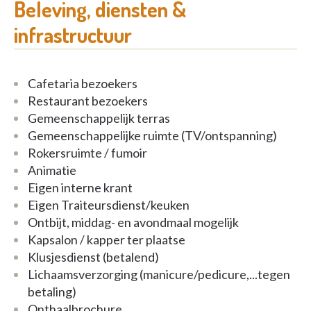
Beleving, diensten &
Je leeft in je eigen woning met alle vrijheid en
infrastructuur
privacy, volgens je eigen ritme en gewoontes.
Individueel, als koppel, samen in een mantelzorg- of
pleegzorgsituatie, of in groep.
Cafetaria bezoekers
Restaurant bezoekers
Zorg en ondersteuning zijn steeds dichtbij: op maat,
Gemeenschappelijk terras
op vraag en onmiddellijk beschikbaar.
Gemeenschappelijke ruimte (TV/ontspanning)
Ook als je een hoge zorgvraag hebt, kan je in je
Rokersruimte / fumoir
appartement blijven wonen.
Animatie
Eigen interne krant
Als een verblijf in een groepswoning jouw welzijn
Eigen Traiteursdienst/keuken
zou verhogen, hoef je niet ver te verhuizen. Je blijft
Ontbijt, middag- en avondmaal mogelijk
in hetzelfde gebouw en blijft dezelfde vertrouwde
Kapsalon / kapper ter plaatse
gezichten zien.
Klusjesdienst (betalend)
Lichaamsverzorging (manicure/pedicure,...tegen
Ook in Het Veld:
betaling)
Onthaalbrochure