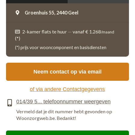
Groenhuis 55,
2440 Geel
2-kamer flats te huur
—
vanaf € 1.268
/maand
(*)
(*) prijs voor wooncomponent en basisdiensten
Neem contact op via email
of via andere Contactgegevens
Vermeld dat je dit nummer hebt gevonden op
Woonzorgweb.be. Bedankt!