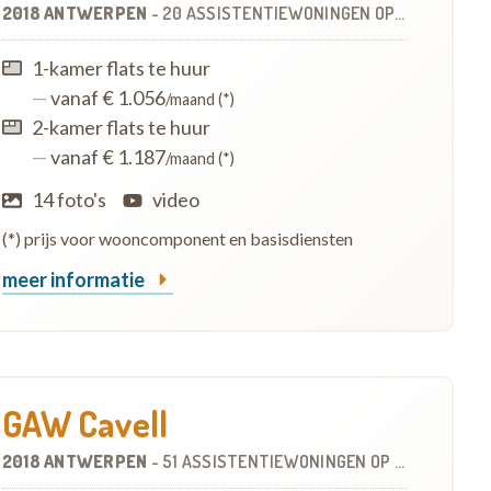
2018 ANTWERPEN
-
20 ASSISTENTIEWONINGEN
OP
34.4 KM
1-kamer flats te huur
—
vanaf € 1.056
/maand (*)
2-kamer flats te huur
—
vanaf € 1.187
/maand (*)
14 foto's
video
(*) prijs voor wooncomponent en basisdiensten
meer informatie
GAW Cavell
2018 ANTWERPEN
-
51 ASSISTENTIEWONINGEN
OP
34.4 KM