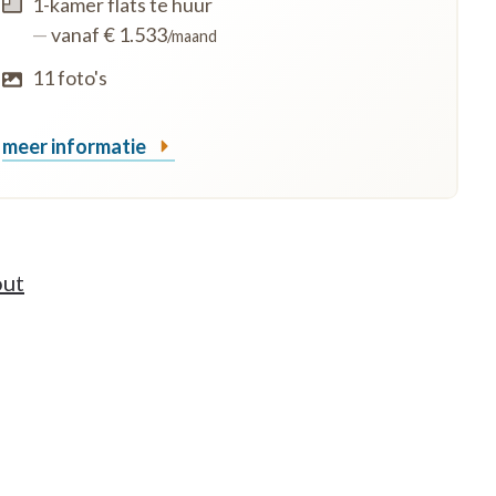
1-kamer flats te huur
—
vanaf € 1.533
/maand
11 foto's
meer informatie
out