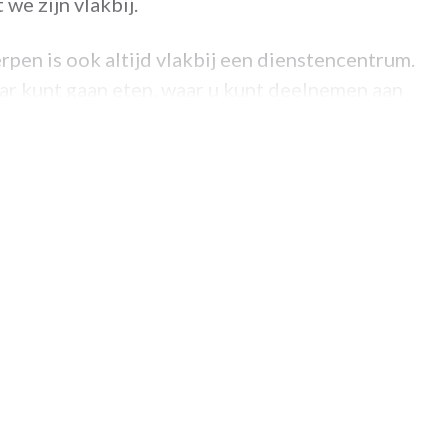
we zijn vlakbij.
pen is ook altijd vlakbij een dienstencentrum.
aar kunt gaan eten, waar u kunt deelnemen aan
et senioren als buren
n, dan heeft u andere senioren als buren. U
nt deelnemen aan de bewonersraad, waarin u
spraken.
en Hoge Weg?
rheden en prijzen...