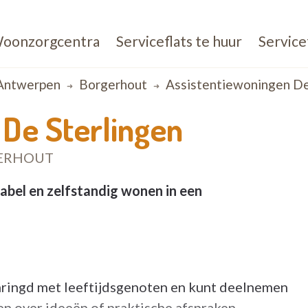
oonzorgcentra
Serviceflats te huur
Service
Antwerpen
Borgerhout
Assistentiewoningen De
 De Sterlingen
GERHOUT
bel en zelfstandig wonen in een
mringd met leeftijdsgenoten en kunt deelnemen
n over ideeën of praktische afspraken.