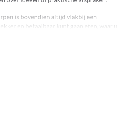
pen is bovendien altijd vlakbij een
lekker en betaalbaar kunt gaan eten, waar u
 kunt gebruiken ...
oördinator van het dienstencentrum in de buurt
 De Sterlingen?
rheden en prijzen...
m een kijkje op onze website.