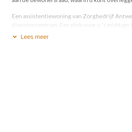
Een assistentiewoning van Zorgbedrijf Antwer
dienstencentrum. Een plek waar u ‘s middags 
kunt deelnemen aan activiteiten, de computers
Lees meer
Er is altijd een woonassistent of buurtzorgc
om aan te spreken bij vragen of problemen.
Wilt u meer weten over assistentiewoningen
Interesse in onze overige troeven, beschikbaa
Vul onderstaand formulier in, bel ons of nee
U vindt alle gegevens hieronder terug.