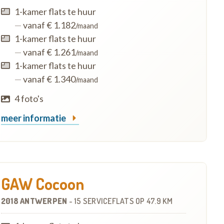
1-kamer flats te huur
—
vanaf € 1.182
/maand
1-kamer flats te huur
—
vanaf € 1.261
/maand
1-kamer flats te huur
—
vanaf € 1.340
/maand
4 foto's
meer informatie
GAW Cocoon
2018 ANTWERPEN
-
15 SERVICEFLATS
OP
47.9 KM