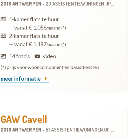
2018 ANTWERPEN
-
20 ASSISTENTIEWONINGEN
OP
48.0 KM
1-kamer flats te huur
—
vanaf € 1.056
/maand (*)
2-kamer flats te huur
—
vanaf € 1.187
/maand (*)
14 foto's
video
(*) prijs voor wooncomponent en basisdiensten
meer informatie
GAW Cavell
2018 ANTWERPEN
-
51 ASSISTENTIEWONINGEN
OP
48.3 KM