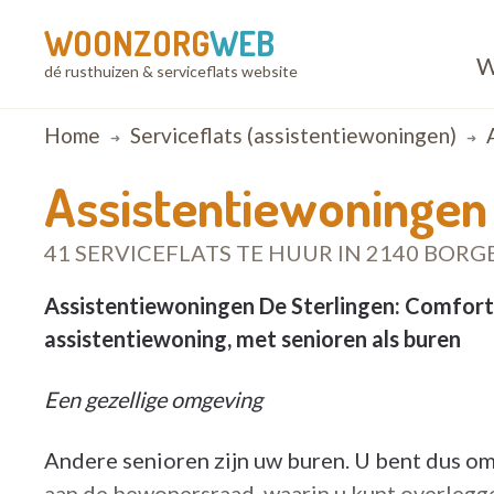
WOONZORG
WEB
W
dé rusthuizen & serviceflats website
Breadcrumb
Home
Serviceflats (assistentiewoningen)
Assistentiewoningen
41 SERVICEFLATS TE HUUR IN 2140 BOR
Assistentiewoningen De Sterlingen: Comforta
assistentiewoning, met senioren als buren
Een gezellige omgeving
Andere senioren zijn uw buren. U bent dus o
aan de bewonersraad, waarin u kunt overlegge