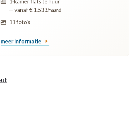
1-kamer flats te huur
—
vanaf € 1.533
/maand
11 foto's
meer informatie
out