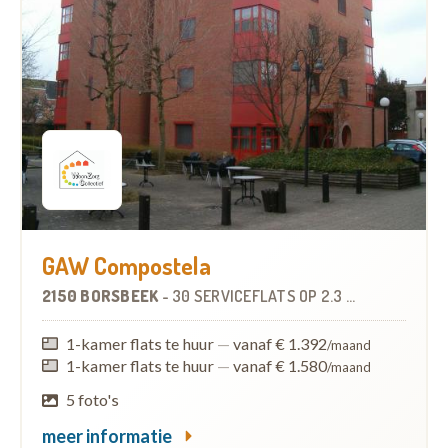
GAW Compostela
2150 BORSBEEK
-
30 SERVICEFLATS
OP
2.3 KM
1-kamer flats te huur
—
vanaf € 1.392
/maand
1-kamer flats te huur
—
vanaf € 1.580
/maand
5 foto's
meer informatie