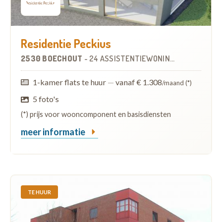
Residentie Peckius
2530 BOECHOUT
-
24 ASSISTENTIEWONINGEN
OP
0.8 KM
1-kamer flats te huur
—
vanaf € 1.308
/maand (*)
5 foto's
(*) prijs voor wooncomponent en basisdiensten
meer informatie
TE HUUR