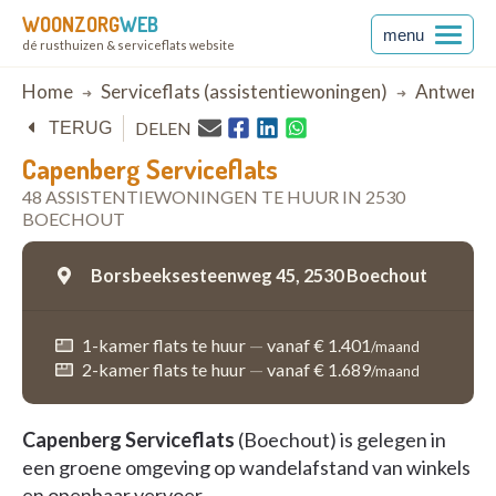
WOONZORG
WEB
menu
dé rusthuizen & serviceflats website
Breadcrumb
Home
Serviceflats (assistentiewoningen)
Antwerp
DELEN
TERUG
Capenberg Serviceflats
48 ASSISTENTIEWONINGEN TE HUUR IN 2530
BOECHOUT
Borsbeeksesteenweg 45,
2530 Boechout
1-kamer flats te huur
—
vanaf € 1.401
/maand
2-kamer flats te huur
—
vanaf € 1.689
/maand
Capenberg Serviceflats
(Boechout) is gelegen in
een groene omgeving op wandelafstand van winkels
en openbaar vervoer.