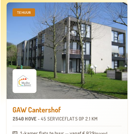
TE HUUR
GAW Cantershof
2540 HOVE
-
45 SERVICEFLATS
OP
2.1 KM
1-kamer flats te huur
—
vanaf € 829
/maand