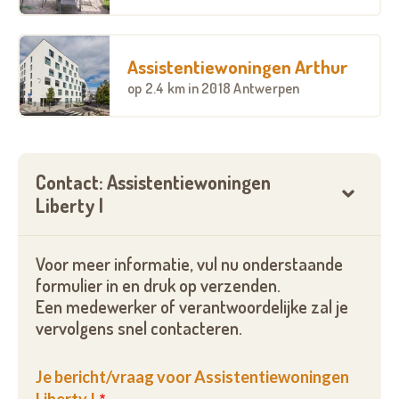
beschikbaarheden en prijzen...
Vul onderstaand formulier in, bel ons of neem een
Assistentiewoningen Arthur
kijkje op onze website.
op
2.4 km
in 2018 Antwerpen
U vindt alle gegevens hieronder terug.
Contact: Assistentiewoningen
Liberty I
Voor meer informatie, vul nu onderstaande
formulier in en druk op verzenden.
Een medewerker of verantwoordelijke zal je
vervolgens snel contacteren.
Je bericht/vraag voor Assistentiewoningen