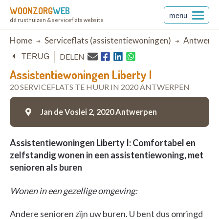
WOONZORG
WEB
menu
dé rusthuizen & serviceflats website
Breadcrumb
Home
Serviceflats (assistentiewoningen)
Antwerp
DELEN
TERUG
Assistentiewoningen Liberty I
20 SERVICEFLATS TE HUUR IN 2020 ANTWERPEN
Jan de Voslei 2,
2020 Antwerpen
Assistentiewoningen Liberty I: Comfortabel en
zelfstandig wonen in een assistentiewoning, met
senioren als buren
Wonen in een gezellige omgeving:
Andere senioren zijn uw buren. U bent dus omringd