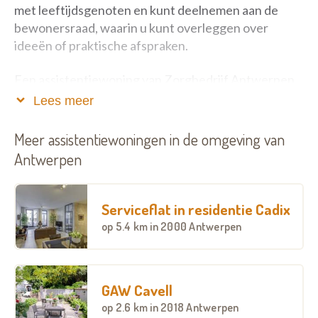
met leeftijdsgenoten en kunt deelnemen aan de
bewonersraad, waarin u kunt overleggen over
ideeën of praktische afspraken.
Een assistentiewoning van Zorgbedrijf Antwerpen
is bovendien altijd vlakbij een dienstencentrum. Een
Lees meer
plek waar u ‘s middags lekker en betaalbaar kunt
gaan eten, waar u kunt deelnemen aan activiteiten,
Meer assistentiewoningen in de omgeving van
de computers kunt gebruiken ...
Antwerpen
Er is altijd een woonassistent of
buurtzorgcoördinator van het dienstencentrum in
Serviceflat in residentie Cadix
de buurt om aan te spreken bij vragen of problemen.
op
5.4 km
in 2000 Antwerpen
Wilt u meer weten over assistentiewoningen
Liberty I?
GAW Cavell
Interesse in onze overige troeven,
op
2.6 km
in 2018 Antwerpen