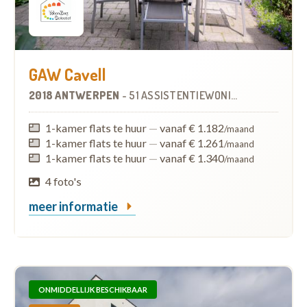
GAW Cavell
2018 ANTWERPEN
-
51 ASSISTENTIEWONINGEN
OP
2.6 KM
1-kamer flats te huur
—
vanaf € 1.182
/maand
1-kamer flats te huur
—
vanaf € 1.261
/maand
1-kamer flats te huur
—
vanaf € 1.340
/maand
4 foto's
meer informatie
ONMIDDELLIJK BESCHIKBAAR