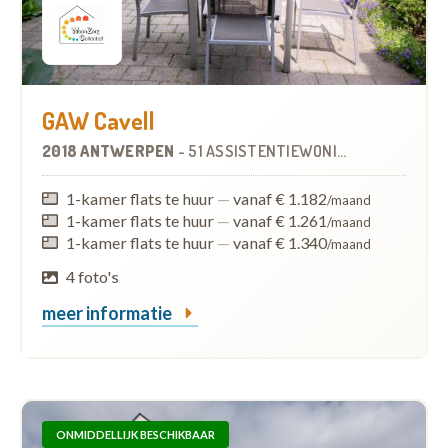
GAW Cavell
2018 ANTWERPEN
-
51 ASSISTENTIEWONINGEN
OP
2.9 KM
1-kamer flats te huur
—
vanaf € 1.182
/maand
1-kamer flats te huur
—
vanaf € 1.261
/maand
1-kamer flats te huur
—
vanaf € 1.340
/maand
4 foto's
meer informatie
ONMIDDELLIJK BESCHIKBAAR