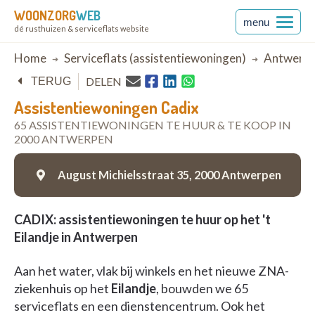
WOONZORG
WEB
menu
dé rusthuizen & serviceflats website
Breadcrumb
Home
Serviceflats (assistentiewoningen)
Antwerp
DELEN
TERUG
Assistentiewoningen Cadix
65 ASSISTENTIEWONINGEN TE HUUR & TE KOOP IN
2000 ANTWERPEN
August Michielsstraat 35,
2000 Antwerpen
CADIX: assistentiewoningen te huur op het 't
Eilandje in Antwerpen
Aan het water, vlak bij winkels en het nieuwe ZNA-
ziekenhuis op het
Eilandje
, bouwden we 65
serviceflats en een dienstencentrum. Ook het