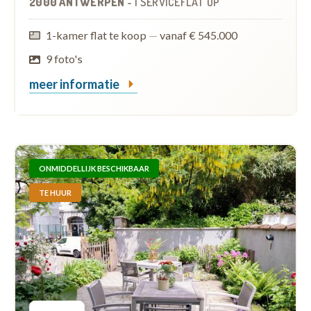
2000 ANTWERPEN
-
1 SERVICEFLAT
OP
1-kamer flat te koop
—
vanaf € 545.000
9 foto's
meer informatie
ONMIDDELLIJK BESCHIKBAAR
TE HUUR