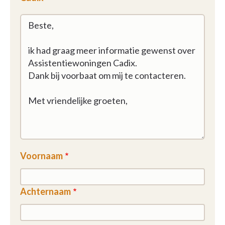
verplicht serviceflataanbieders om dit apart in
rekening te brengen.
Voornaam
Achternaam