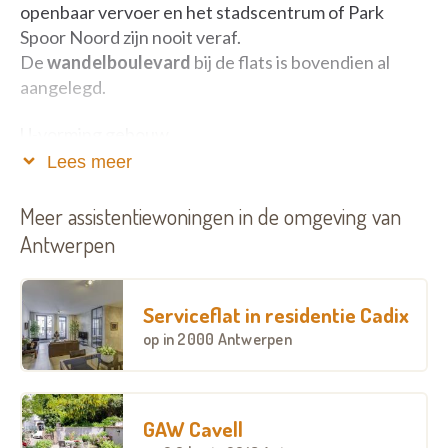
openbaar vervoer en het stadscentrum of Park
Spoor Noord zijn nooit veraf.
De
wandelboulevard
bij de flats is bovendien al
aangelegd.
U-vorming gebouw
65 serviceflats/assistentiewoningen
op de 1ste
Lees meer
tot en met 5de verdieping
Dienstencentrum
op het gelijkvloers: elke middag
Meer assistentiewoningen in de omgeving van
lekker eten, toffe activiteiten en handige diensten
Antwerpen
Ondergrondse
parking
met autostaanplaatsen voor
bewoners. Inrijden doet u via de Rigastraat.
Groentuin met boom- en plantenbak op het dak van
Serviceflat in residentie Cadix
de eerste verdieping. Deze is niet overloopbaar en
op
in 2000 Antwerpen
dus niet toegankelijk.
De gevel wordt afgewerkt met natuursteen.
Gemeenschappelijke technische lokalen in de
GAW Cavell
ondergrondse parking en op de 6de verdieping