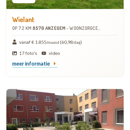
Wielant
OP
7.2 KM
8570 ANZEGEM
-
WOONZORGCENTRUM (WZC)
vanaf € 1.855
(60,98
)
/maand
/dag
17 foto's
video
meer informatie