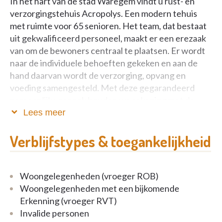
In het hart van de stad Waregem vindt u rust- en
verzorgingstehuis Acropolys. Een modern tehuis
met ruimte voor 65 senioren. Het team, dat bestaat
uit gekwalificeerd personeel, maakt er een erezaak
van om de bewoners centraal te plaatsen. Er wordt
naar de individuele behoeften gekeken en aan de
hand daarvan wordt de verzorging, opvang en
voeding samengesteld. Met deze gegarandeerd
persoonlijke aanpak houden we rekening met de
wensen van de bewoners en streven we naar de
Lees meer
hoogste kwaliteit van dienstverlening. Bij Acropolys
zijn alle senioren welkomen, welke zorgen ze ook
Verblijfstypes & toegankelijkheid
behoeven. Voor demente senioren is een aparte
afdeling ingericht waar ze permanent begeleid
worden.
Woongelegenheden (vroeger ROB)
Woongelegenheden met een bijkomende
Erkenning (vroeger RVT)
Invalide personen