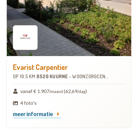
Evarist Carpentier
OP
10.5 KM
8520 KUURNE
-
WOONZORGCENTRUM (WZC)
vanaf € 1.907
(62,69
)
/maand
/dag
4 foto's
meer informatie