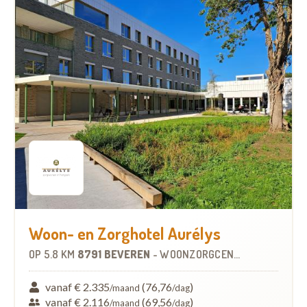
Woon- en Zorghotel Aurélys
OP
5.8 KM
8791 BEVEREN
-
WOONZORGCENTRUM (WZC)
vanaf € 2.335
(76,76
)
/maand
/dag
vanaf € 2.116
(69,56
)
/maand
/dag