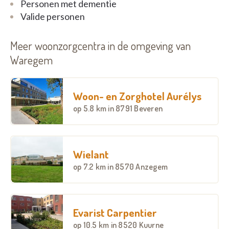
Personen met dementie
Valide personen
Meer woonzorgcentra in de omgeving van
Waregem
Woon- en Zorghotel Aurélys
op
5.8 km
in 8791 Beveren
Wielant
op
7.2 km
in 8570 Anzegem
Evarist Carpentier
op
10.5 km
in 8520 Kuurne