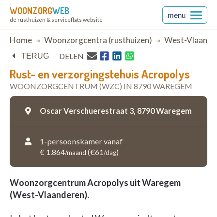
WOONZORG
WEB
menu
dé rusthuizen & serviceflats website
Breadcrumb
Home
Woonzorgcentra (rusthuizen)
West-Vlaande
DELEN
TERUG
Rust- en verzorgingstehuis Acropolys
WOONZORGCENTRUM (WZC) IN 8790 WAREGEM
Oscar Verschuerestraat 3,
8790 Waregem
1-persoonskamer vanaf
€ 1.864
(€61
)
/maand
/dag
Woonzorgcentrum Acropolys uit Waregem
(West-Vlaanderen).