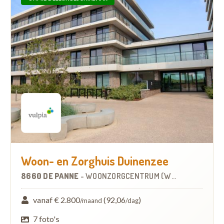
Woon- en Zorghuis Duinenzee
8660 DE PANNE
-
WOONZORGCENTRUM (WZC)
vanaf € 2.800
(92,06
)
/maand
/dag
7 foto's