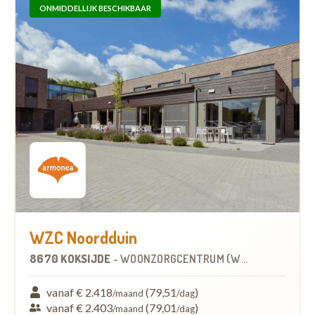
ONMIDDELLIJK BESCHIKBAAR
WZC Noordduin
8670 KOKSIJDE
-
WOONZORGCENTRUM (WZC)
vanaf € 2.418
(79,51
)
/maand
/dag
vanaf € 2.403
(79,01
)
/maand
/dag