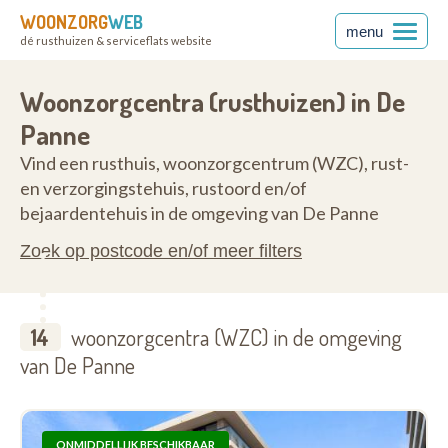
WOONZORG
WEB
menu
dé rusthuizen & serviceflats website
ren
8660
Woonzorgcentra (rusthuizen) in De
Panne
Vind een rusthuis, woonzorgcentrum (WZC), rust-
en verzorgingstehuis, rustoord en/of
bejaardentehuis in de omgeving van De Panne
Zoek op postcode en/of meer filters
14
woonzorgcentra (WZC) in de omgeving
van De Panne
ONMIDDELLIJK BESCHIKBAAR