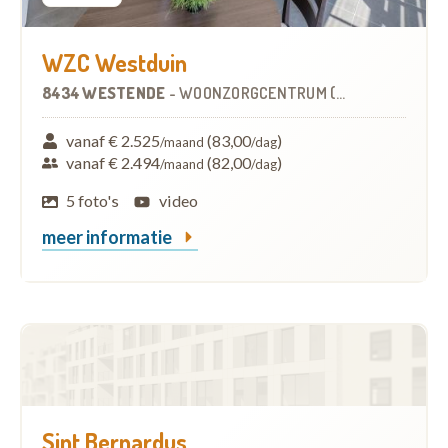
WZC Westduin
8434 WESTENDE
-
WOONZORGCENTRUM (WZC)
vanaf € 2.525
(83,00
)
/maand
/dag
vanaf € 2.494
(82,00
)
/maand
/dag
5 foto's
video
meer informatie
Sint Bernardus