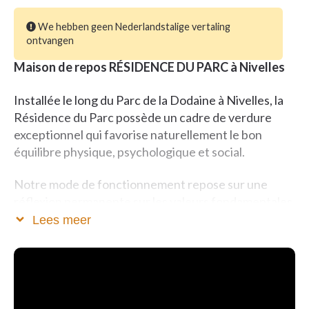
We hebben geen Nederlandstalige vertaling
ontvangen
Maison de repos RÉSIDENCE DU PARC à Nivelles
Installée le long du Parc de la Dodaine à Nivelles, la
Résidence du Parc possède un cadre de verdure
exceptionnel qui favorise naturellement le bon
équilibre physique, psychologique et social.
Notre mode de fonctionnement repose sur une
réflexion permanente sur les valeurs fondamentales
de la vie, dans le respect des besoins individuels de
Lees meer
chaque personne.
L’espace collectif créé au sein de notre maison de
repos propose toutes sortes d’activités telles que la
création d’un petit journal mensuel, l’édition de