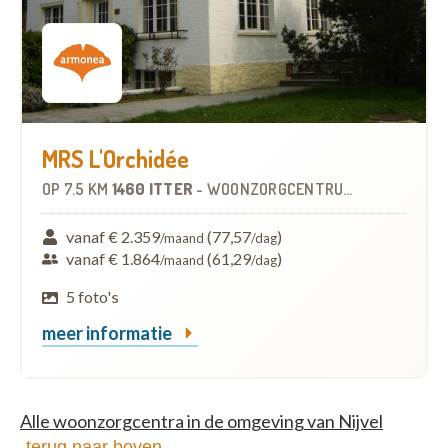
MRS L'Orchidée
OP
7.5 KM
1460 ITTER
-
WOONZORGCENTRUM (WZC)
vanaf € 2.359
(77,57
)
/maand
/dag
vanaf € 1.864
(61,29
)
/maand
/dag
5 foto's
meer informatie
Alle woonzorgcentra in de omgeving van Nijvel
terug naar boven