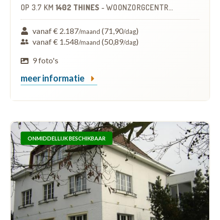
OP
3.7 KM
1402 THINES
-
WOONZORGCENTRUM (WZC)
vanaf € 2.187
(71,90
)
/maand
/dag
vanaf € 1.548
(50,89
)
/maand
/dag
9 foto's
meer informatie
ONMIDDELLIJK BESCHIKBAAR