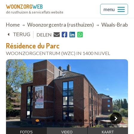
WOONZORG
WEB
menu
dé rusthuizen & serviceflats website
Breadcrumb
Home
Woonzorgcentra (rusthuizen)
Waals-Braban
DELEN
TERUG
Résidence du Parc
WOONZORGCENTRUM (WZC) IN 1400 NIJVEL
open in Google Maps
1
2
3
4
5
6
7
8
9
10
11
12
FOTO'S
VIDEO
KAART