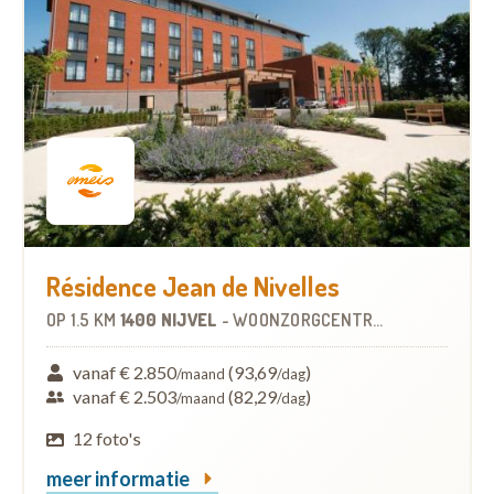
Résidence Jean de Nivelles
OP
1.5 KM
1400 NIJVEL
-
WOONZORGCENTRUM (WZC)
vanaf € 2.850
(93,69
)
/maand
/dag
vanaf € 2.503
(82,29
)
/maand
/dag
12 foto's
meer informatie