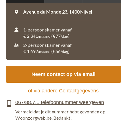
Avenue du Monde 23,
1400 Nijvel
1-persoonskamer vanaf
€ 2.341
(€77
)
/maand
/dag
2-persoonskamer vanaf
€ 1.692
(€56
)
/maand
/dag
Neem contact op via email
of via andere Contactgegevens
Vermeld dat je dit nummer hebt gevonden op
Woonzorgweb.be. Bedankt!