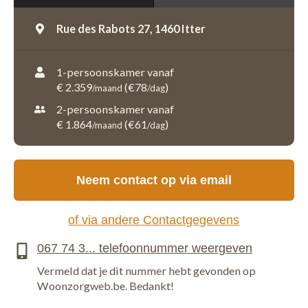
Rue des Rabots 27,
1460 Itter
1-persoonskamer vanaf
€ 2.359
(€78
)
/maand
/dag
2-persoonskamer vanaf
€ 1.864
(€61
)
/maand
/dag
Neem contact op via email
of via andere Contactgegevens
Vermeld dat je dit nummer hebt gevonden op
Woonzorgweb.be. Bedankt!