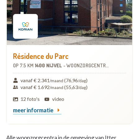
Résidence du Parc
OP
7.5 KM
1400 NIJVEL
-
WOONZORGCENTRUM (WZC)
vanaf € 2.341
(76,96
)
/maand
/dag
vanaf € 1.692
(55,63
)
/maand
/dag
12 foto's
video
meer informatie
Alle woonzorgcentra in de omgeving van Itter