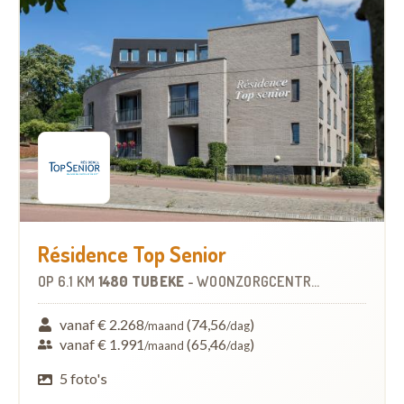
Résidence Top Senior
OP
6.1 KM
1480 TUBEKE
-
WOONZORGCENTRUM (WZC)
vanaf € 2.268
(74,56
)
/maand
/dag
vanaf € 1.991
(65,46
)
/maand
/dag
5 foto's