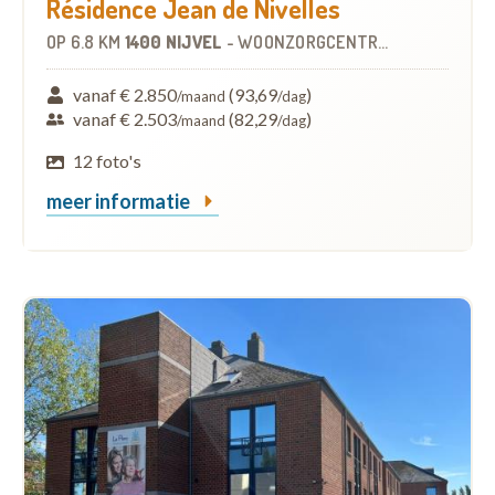
Résidence Jean de Nivelles
OP
6.8 KM
1400 NIJVEL
-
WOONZORGCENTRUM (WZC)
vanaf € 2.850
(93,69
)
/maand
/dag
vanaf € 2.503
(82,29
)
/maand
/dag
12 foto's
meer informatie