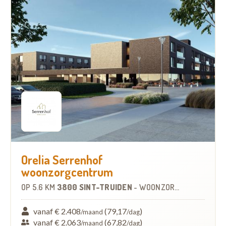
Orelia Serrenhof
woonzorgcentrum
OP
5.6 KM
3800 SINT-TRUIDEN
-
WOONZORGCENTRUM (WZC)
vanaf € 2.408
(79,17
)
/maand
/dag
vanaf € 2.063
(67,82
)
/maand
/dag