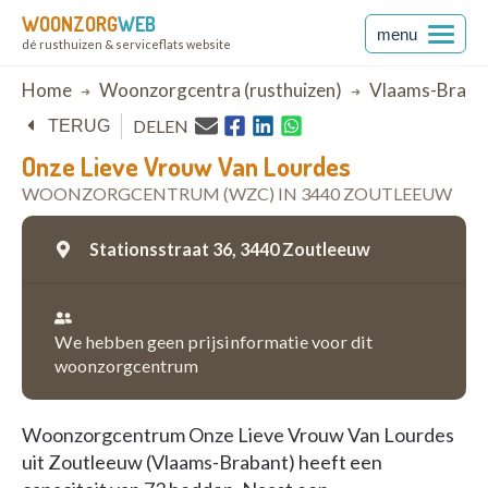
WOONZORG
WEB
menu
dé rusthuizen & serviceflats website
Breadcrumb
Home
Woonzorgcentra (rusthuizen)
Vlaams-Braba
DELEN
TERUG
Onze Lieve Vrouw Van Lourdes
WOONZORGCENTRUM (WZC) IN 3440 ZOUTLEEUW
Stationsstraat 36,
3440 Zoutleeuw
We hebben geen prijsinformatie voor dit
woonzorgcentrum
Woonzorgcentrum Onze Lieve Vrouw Van Lourdes
uit Zoutleeuw (Vlaams-Brabant) heeft een