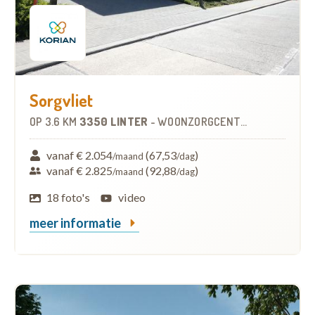
Sorgvliet
OP
3.6 KM
3350 LINTER
-
WOONZORGCENTRUM (WZC)
vanaf € 2.054
(67,53
)
/maand
/dag
vanaf € 2.825
(92,88
)
/maand
/dag
18 foto's
video
meer informatie