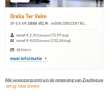
Orelia Ter Velm
OP
6.8 KM
3806 VELM
-
WOONZORGCENTRUM (WZC)
vanaf € 2.311
(75,97
)
/maand
/dag
vanaf € 4.022
(132,24
)
/maand
/dag
18 foto's
meer informatie
Alle woonzorgcentra in de omgeving van Zoutleeuw
terug naar boven