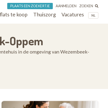
ZOEKEN
PLAATS EEN ZOEKERTJE
AANMELDEN
flats te koop
Thuiszorg
Vacatures
NL
ek-Oppem
rdentehuis in de omgeving van Wezembeek-