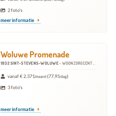
2 foto's
meer informatie
Woluwe Promenade
1932 SINT-STEVENS-WOLUWE
-
WOONZORGCENTRUM (WZC)
vanaf € 2.371
(77,95
)
/maand
/dag
3 foto's
meer informatie