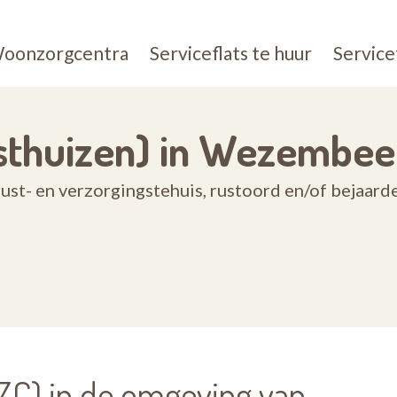
oonzorgcentra
Serviceflats te huur
Service
sthuizen) in Wezembe
ust- en verzorgingstehuis, rustoord en/of bejaa
C) in de omgeving van