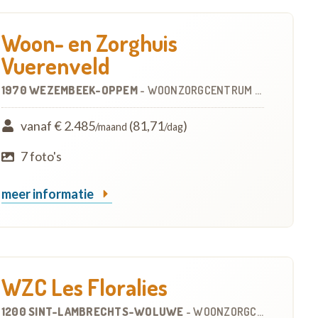
Woon- en Zorghuis
Vuerenveld
1970 WEZEMBEEK-OPPEM
-
WOONZORGCENTRUM (WZC)
vanaf € 2.485
(81,71
)
/maand
/dag
7 foto's
meer informatie
WZC Les Floralies
1200 SINT-LAMBRECHTS-WOLUWE
-
WOONZORGCENTRUM (WZC)