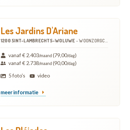
Les Jardins D'Ariane
1200 SINT-LAMBRECHTS-WOLUWE
-
WOONZORGCENTRUM (WZC)
vanaf € 2.403
(79,00
)
/maand
/dag
vanaf € 2.738
(90,00
)
/maand
/dag
5 foto's
video
meer informatie