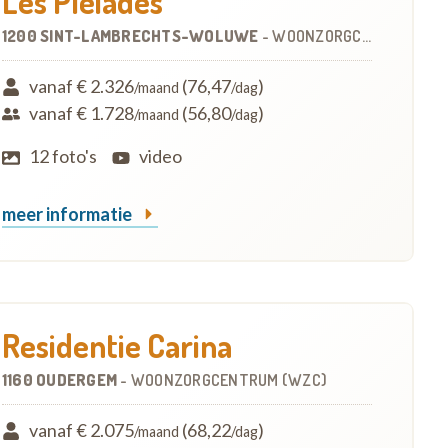
Les Pléiades
1200 SINT-LAMBRECHTS-WOLUWE
-
WOONZORGCENTRUM (WZC)
vanaf € 2.326
(76,47
)
/maand
/dag
vanaf € 1.728
(56,80
)
/maand
/dag
12 foto's
video
meer informatie
Residentie Carina
1160 OUDERGEM
-
WOONZORGCENTRUM (WZC)
vanaf € 2.075
(68,22
)
/maand
/dag