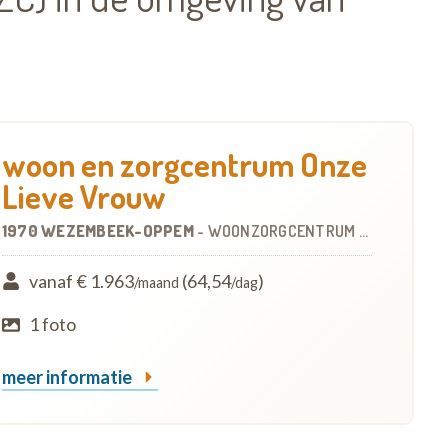
woon en zorgcentrum Onze
Lieve Vrouw
1970 WEZEMBEEK-OPPEM
-
WOONZORGCENTRUM (WZC)
vanaf € 1.963
(64,54
)
/maand
/dag
1 foto
meer informatie