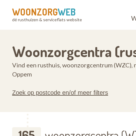
WOONZORG
WEB
W
dé rusthuizen & serviceflats website
Woonzorgcentra (ru
Vind een rusthuis, woonzorgcentrum (WZC), r
Oppem
Zoek op postcode en/of meer filters
165
woonzorgcentra (WZ