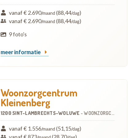
vanaf € 2.690
(88,44
)
/maand
/dag
vanaf € 2.690
(88,44
)
/maand
/dag
9 foto's
meer informatie
Woonzorgcentrum
Kleinenberg
1200 SINT-LAMBRECHTS-WOLUWE
-
WOONZORGCENTRUM (WZC)
vanaf € 1.556
(51,15
)
/maand
/dag
vanaf € 873
(28,70
)
/maand
/dag