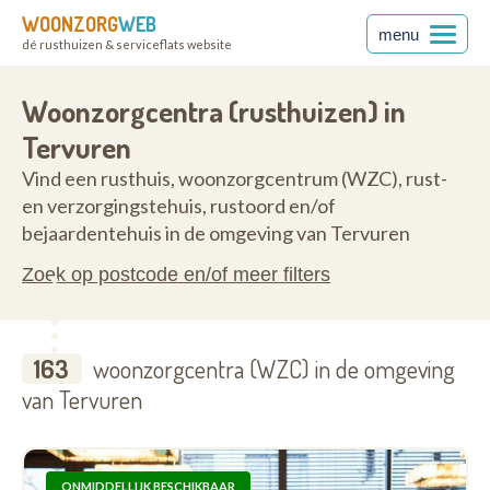
WOONZORG
WEB
menu
dé rusthuizen & serviceflats website
nt
3080
Woonzorgcentra (rusthuizen) in
Tervuren
Vind een rusthuis, woonzorgcentrum (WZC), rust-
en verzorgingstehuis, rustoord en/of
bejaardentehuis in de omgeving van Tervuren
Zoek op postcode en/of meer filters
163
woonzorgcentra (WZC) in de omgeving
van Tervuren
ONMIDDELLIJK BESCHIKBAAR