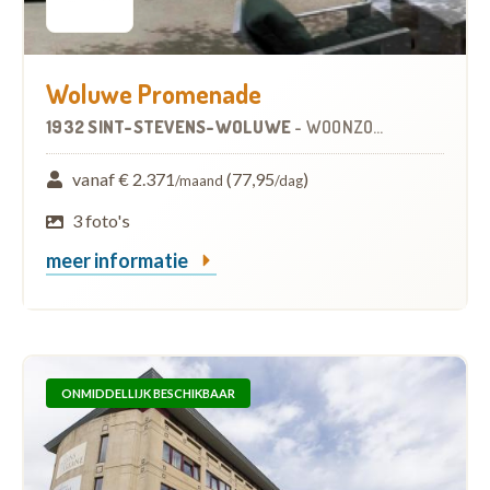
Woluwe Promenade
1932 SINT-STEVENS-WOLUWE
-
WOONZORGCENTRUM (WZC)
vanaf € 2.371
(77,95
)
/maand
/dag
3 foto's
meer informatie
ONMIDDELLIJK BESCHIKBAAR