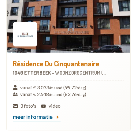
Résidence Du Cinquantenaire
1040 ETTERBEEK
-
WOONZORGCENTRUM (WZC)
vanaf € 3.033
(99,72
)
/maand
/dag
vanaf € 2.548
(83,76
)
/maand
/dag
3 foto's
video
meer informatie