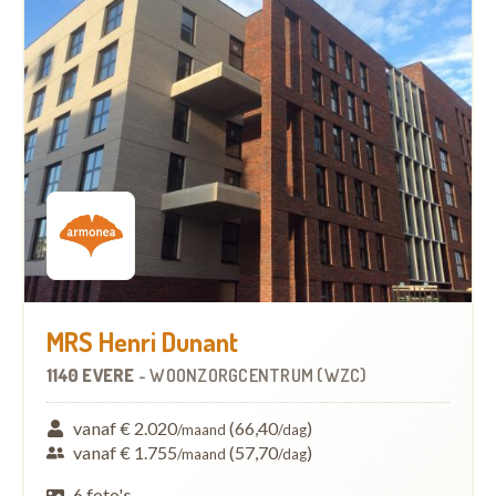
MRS Henri Dunant
1140 EVERE
-
WOONZORGCENTRUM (WZC)
vanaf € 2.020
(66,40
)
/maand
/dag
vanaf € 1.755
(57,70
)
/maand
/dag
6 foto's