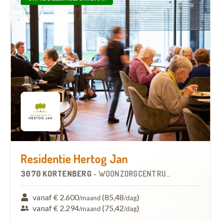
Residentie Hertog Jan
3070 KORTENBERG
-
WOONZORGCENTRUM (WZC)
vanaf € 2.600
(85,48
)
/maand
/dag
vanaf € 2.294
(75,42
)
/maand
/dag