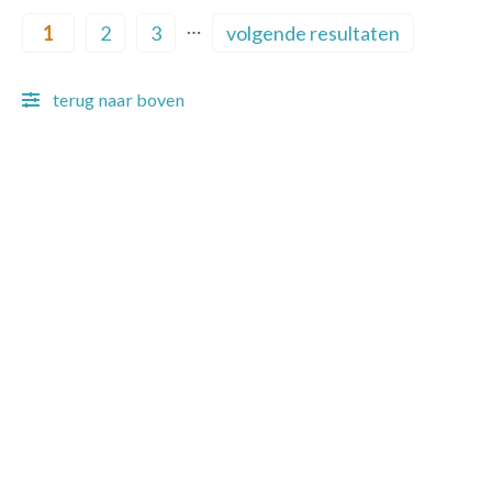
Pagination
…
1
2
3
volgende resultaten
Current page
Page
Page
Next page
terug naar boven