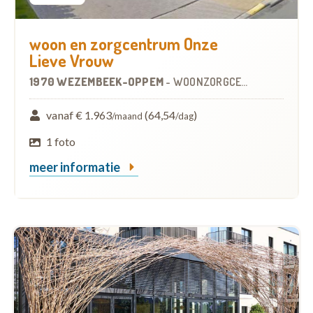
woon en zorgcentrum Onze
Lieve Vrouw
1970 WEZEMBEEK-OPPEM
-
WOONZORGCENTRUM (WZC)
vanaf € 1.963
(64,54
)
/maand
/dag
1 foto
meer informatie