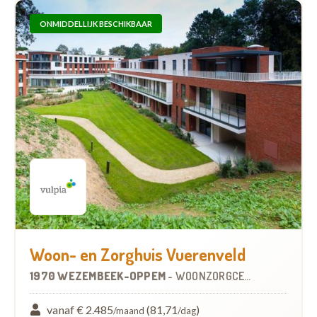
ONMIDDELLIJK BESCHIKBAAR
Woon- en Zorghuis Vuerenveld
1970 WEZEMBEEK-OPPEM
-
WOONZORGCENTRUM (WZC)
vanaf € 2.485
(81,71
)
/maand
/dag