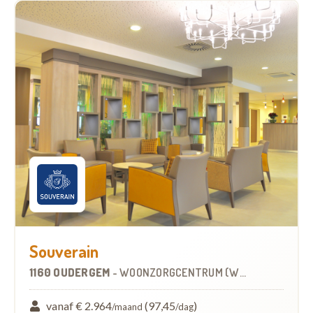
Souverain
1160 OUDERGEM
-
WOONZORGCENTRUM (WZC)
vanaf € 2.964
(97,45
)
/maand
/dag