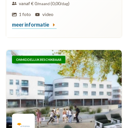
vanaf € 0
(0,00
)
/maand
/dag
1 foto
video
meer informatie
ONMIDDELLIJK BESCHIKBAAR