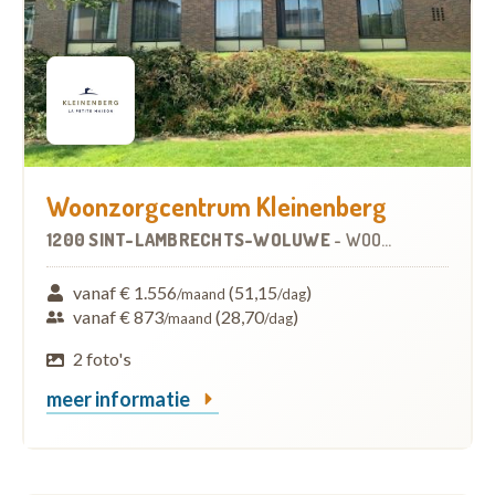
Woonzorgcentrum Kleinenberg
1200 SINT-LAMBRECHTS-WOLUWE
-
WOONZORGCENTRUM (WZC)
vanaf € 1.556
(51,15
)
/maand
/dag
vanaf € 873
(28,70
)
/maand
/dag
2 foto's
meer informatie