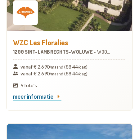
WZC Les Floralies
1200 SINT-LAMBRECHTS-WOLUWE
-
WOONZORGCENTRUM (WZC)
vanaf € 2.690
(88,44
)
/maand
/dag
vanaf € 2.690
(88,44
)
/maand
/dag
9 foto's
meer informatie