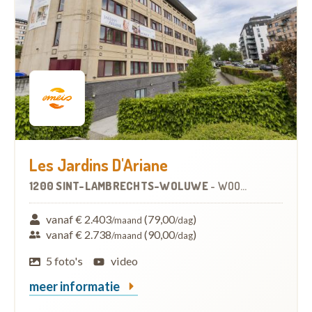
Les Jardins D'Ariane
1200 SINT-LAMBRECHTS-WOLUWE
-
WOONZORGCENTRUM (WZC)
vanaf € 2.403
(79,00
)
/maand
/dag
vanaf € 2.738
(90,00
)
/maand
/dag
5 foto's
video
meer informatie