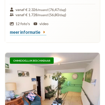
vanaf € 2.326
(76,47
)
/maand
/dag
vanaf € 1.728
(56,80
)
/maand
/dag
12 foto's
video
meer informatie
ONMIDDELLIJK BESCHIKBAAR