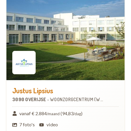
Justus Lipsius
3090 OVERIJSE
-
WOONZORGCENTRUM (WZC)
vanaf € 2.884
(94,83
)
/maand
/dag
7 foto's
video