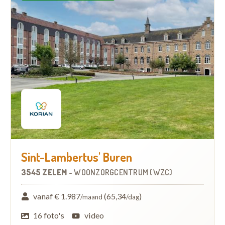
Sint-Lambertus' Buren
3545 ZELEM
-
WOONZORGCENTRUM (WZC)
vanaf € 1.987
(65,34
)
/maand
/dag
16 foto's
video