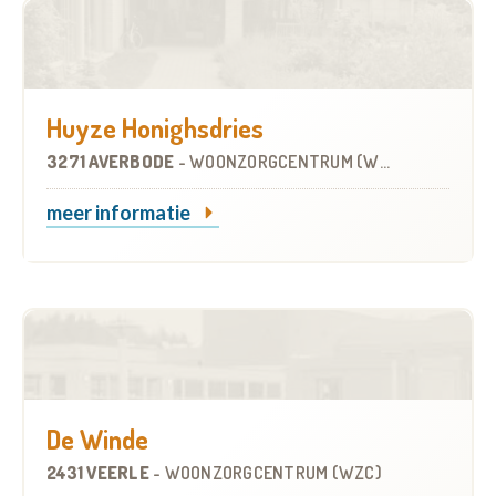
Huyze Honighsdries
3271 AVERBODE
-
WOONZORGCENTRUM (WZC)
meer informatie
De Winde
2431 VEERLE
-
WOONZORGCENTRUM (WZC)