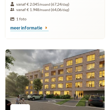
vanaf € 2.045
(67,24
)
/maand
/dag
vanaf € 1.948
(64,06
)
/maand
/dag
1 foto
meer informatie