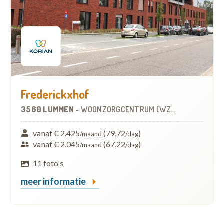
Frederickxhof
3560 LUMMEN
-
WOONZORGCENTRUM (WZC)
vanaf € 2.425
(79,72
)
/maand
/dag
vanaf € 2.045
(67,22
)
/maand
/dag
11 foto's
meer informatie