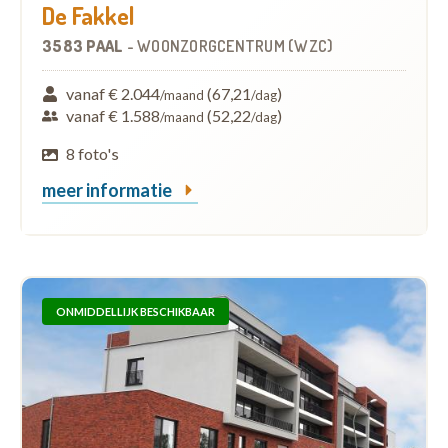
De Fakkel
3583 PAAL
-
WOONZORGCENTRUM (WZC)
vanaf € 2.044
(67,21
)
/maand
/dag
vanaf € 1.588
(52,22
)
/maand
/dag
8 foto's
meer informatie
ONMIDDELLIJK BESCHIKBAAR