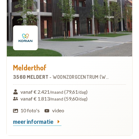
Melderthof
3560 MELDERT
-
WOONZORGCENTRUM (WZC)
vanaf € 2.421
(79,61
)
/maand
/dag
vanaf € 1.813
(59,60
)
/maand
/dag
10 foto's
video
meer informatie