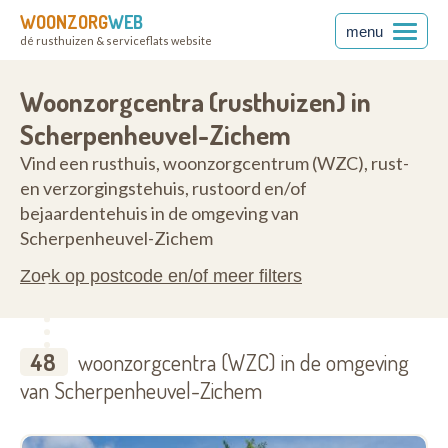
WOONZORG
WEB
menu
dé rusthuizen & serviceflats website
nt
3270
Woonzorgcentra (rusthuizen) in
Scherpenheuvel-Zichem
Vind een rusthuis, woonzorgcentrum (WZC), rust-
en verzorgingstehuis, rustoord en/of
bejaardentehuis in de omgeving van
Scherpenheuvel-Zichem
Zoek op postcode en/of meer filters
48
woonzorgcentra (WZC) in de omgeving
van Scherpenheuvel-Zichem