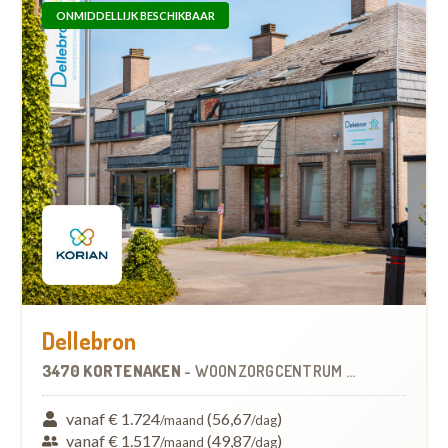
ONMIDDELLIJK BESCHIKBAAR
Dellebron
3470 KORTENAKEN
-
WOONZORGCENTRUM (WZC)
vanaf € 1.724
(56,67
)
/maand
/dag
vanaf € 1.517
(49,87
)
/maand
/dag