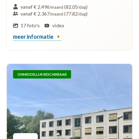
vanaf € 2.496
(82,05
)
/maand
/dag
vanaf € 2.367
(77,82
)
/maand
/dag
17 foto's
video
meer informatie
ONMIDDELLIJK BESCHIKBAAR