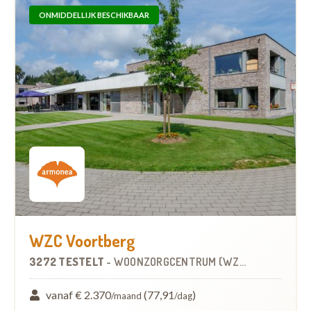
ONMIDDELLIJK BESCHIKBAAR
WZC Voortberg
3272 TESTELT
-
WOONZORGCENTRUM (WZC)
vanaf € 2.370
(77,91
)
/maand
/dag