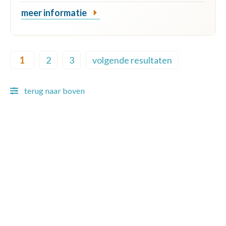
meer informatie
Pagination
1
2
3
volgende resultaten
Current page
Page
Page
Next page
terug naar boven