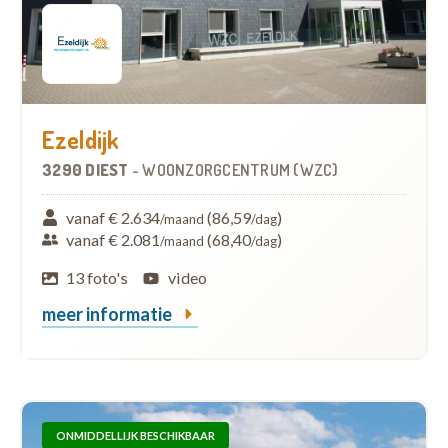
Ezeldijk
3290 DIEST
-
WOONZORGCENTRUM (WZC)
vanaf € 2.634
(86,59
)
/maand
/dag
vanaf € 2.081
(68,40
)
/maand
/dag
13 foto's
video
meer informatie
ONMIDDELLIJK BESCHIKBAAR