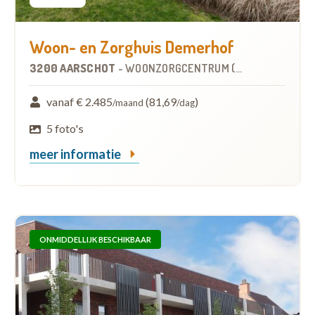
Woon- en Zorghuis Demerhof
3200 AARSCHOT
-
WOONZORGCENTRUM (WZC)
vanaf € 2.485
(81,69
)
/maand
/dag
5 foto's
meer informatie
ONMIDDELLIJK BESCHIKBAAR