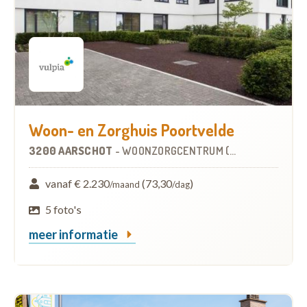
Woon- en Zorghuis Poortvelde
3200 AARSCHOT
-
WOONZORGCENTRUM (WZC)
vanaf € 2.230
(73,30
)
/maand
/dag
5 foto's
meer informatie