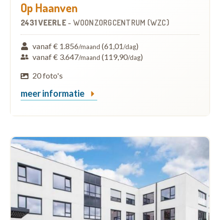
Op Haanven
2431 VEERLE
-
WOONZORGCENTRUM (WZC)
vanaf € 1.856
(61,01
)
/maand
/dag
vanaf € 3.647
(119,90
)
/maand
/dag
20 foto's
meer informatie