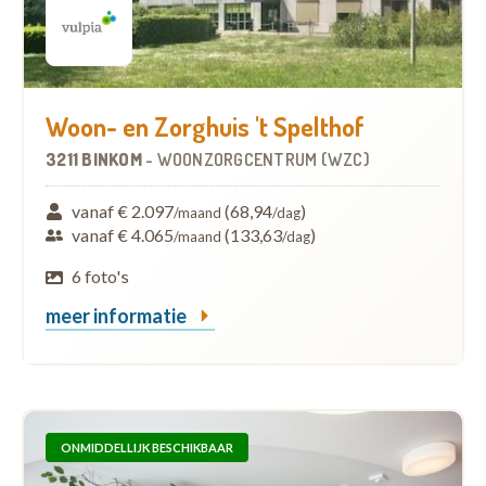
Woon- en Zorghuis 't Spelthof
3211 BINKOM
-
WOONZORGCENTRUM (WZC)
vanaf € 2.097
(68,94
)
/maand
/dag
vanaf € 4.065
(133,63
)
/maand
/dag
6 foto's
meer informatie
ONMIDDELLIJK BESCHIKBAAR