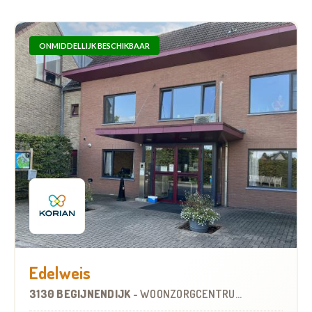
ONMIDDELLIJK BESCHIKBAAR
Edelweis
3130 BEGIJNENDIJK
-
WOONZORGCENTRUM (WZC)