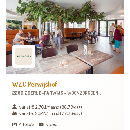
WZC Perwijshof
2260 ZOERLE-PARWIJS
-
WOONZORGCENTRUM (WZC)
vanaf € 2.701
(88,79
)
/maand
/dag
vanaf € 2.349
(77,23
)
/maand
/dag
4 foto's
video