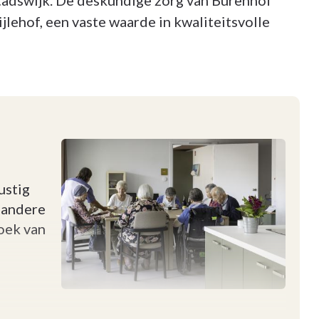
tadswijk. De deskundige zorg van Burenhof
ijlehof, een vaste waarde in kwaliteitsvolle
ustig
n andere
zoek van