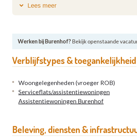
genormaliseerd wonen, waarbij telkens ac
Lees meer
creëren we een warme, huiselijke omgevin
voorkeuren en eigen keuzes centraal staan
dag, net zoals ze dat thuis deden. Want won
maar vooral om leven: samen genieten van 
Werken bij Burenhof?
Bekijk openstaande vacatu
jezelf kunnen blijven, elke dag opnieuw.
Verblijfstypes & toegankelijkheid
Woongelegenheden (vroeger ROB)
Serviceflats/assistentiewoningen
Assistentiewoningen Burenhof
Beleving, diensten & infrastructu