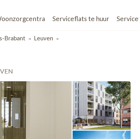
oonzorgcentra
Serviceflats te huur
Service
s-Brabant
Leuven
UVEN