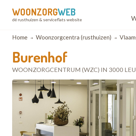
WOONZORG
WEB
W
dé rusthuizen & serviceflats website
Breadcrumb
Home
Woonzorgcentra (rusthuizen)
Vlaam
Burenhof
WOONZORGCENTRUM (WZC) IN 3000 LE