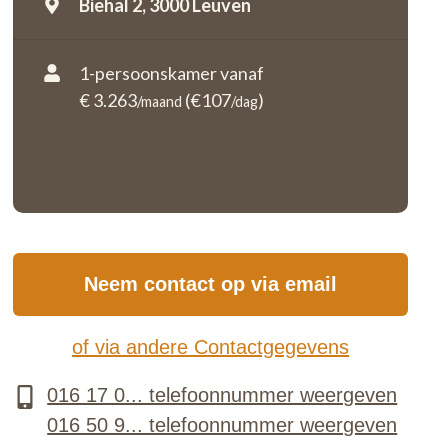
Biehal 2,
3000 Leuven
1-persoonskamer vanaf
€ 3.263
(€107
)
/maand
/dag
Neem contact op via email
of via andere Contactgegevens