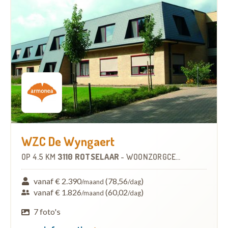
WZC De Wyngaert
OP
4.5 KM
3110 ROTSELAAR
-
WOONZORGCENTRUM (WZC)
vanaf € 2.390
(78,56
)
/maand
/dag
vanaf € 1.826
(60,02
)
/maand
/dag
7 foto's