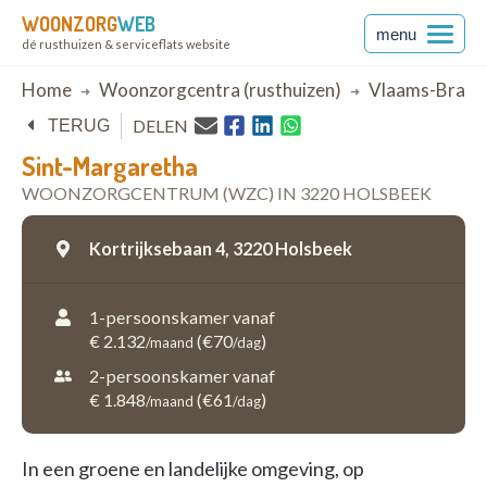
WOONZORG
WEB
menu
dé rusthuizen & serviceflats website
Breadcrumb
Home
Woonzorgcentra (rusthuizen)
Vlaams-Braba
DELEN
TERUG
Sint-Margaretha
WOONZORGCENTRUM (WZC) IN 3220 HOLSBEEK
Kortrijksebaan 4,
3220 Holsbeek
1-persoonskamer vanaf
€ 2.132
(€70
)
/maand
/dag
2-persoonskamer vanaf
€ 1.848
(€61
)
/maand
/dag
In een groene en landelijke omgeving, op