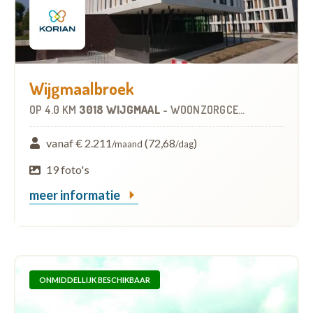
Wijgmaalbroek
OP
4.0 KM
3018 WIJGMAAL
-
WOONZORGCENTRUM (WZC)
vanaf € 2.211
(72,68
)
/maand
/dag
19 foto's
meer informatie
ONMIDDELLIJK BESCHIKBAAR