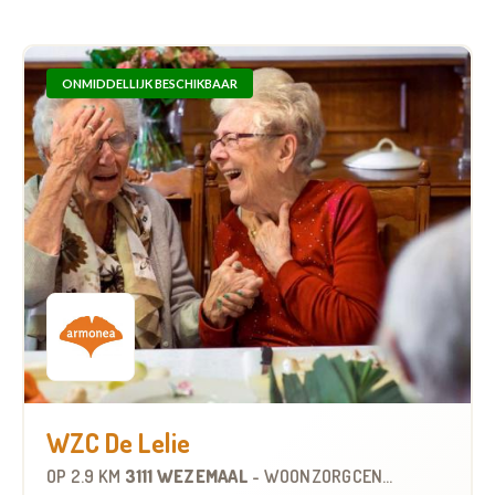
ONMIDDELLIJK BESCHIKBAAR
WZC De Lelie
OP
2.9 KM
3111 WEZEMAAL
-
WOONZORGCENTRUM (WZC)