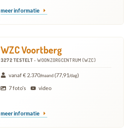
meer informatie
WZC Voortberg
3272 TESTELT
-
WOONZORGCENTRUM (WZC)
vanaf € 2.370
(77,91
)
/maand
/dag
7 foto's
video
meer informatie