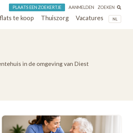
ZOEKEN
PLAATS EEN ZOEKERTJE
AANMELDEN
flats te koop
Thuiszorg
Vacatures
NL
entehuis in de omgeving van Diest