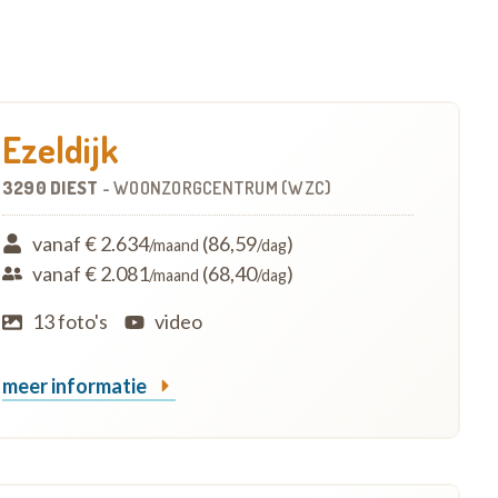
Ezeldijk
3290 DIEST
-
WOONZORGCENTRUM (WZC)
vanaf € 2.634
(86,59
)
/maand
/dag
vanaf € 2.081
(68,40
)
/maand
/dag
13 foto's
video
meer informatie