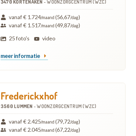
3470 KORTENAKEN
-
WOONZORGCENTRUM (WZC)
vanaf € 1.724
(56,67
)
/maand
/dag
vanaf € 1.517
(49,87
)
/maand
/dag
25 foto's
video
meer informatie
Frederickxhof
3560 LUMMEN
-
WOONZORGCENTRUM (WZC)
vanaf € 2.425
(79,72
)
/maand
/dag
vanaf € 2.045
(67,22
)
/maand
/dag