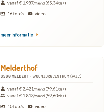
vanaf € 1.987
(65,34
)
/maand
/dag
16 foto's
video
meer informatie
Melderthof
3560 MELDERT
-
WOONZORGCENTRUM (WZC)
vanaf € 2.421
(79,61
)
/maand
/dag
vanaf € 1.813
(59,60
)
/maand
/dag
10 foto's
video