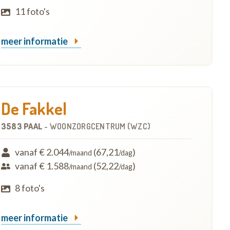
11 foto's
meer informatie
De Fakkel
3583 PAAL
-
WOONZORGCENTRUM (WZC)
vanaf € 2.044
(67,21
)
/maand
/dag
vanaf € 1.588
(52,22
)
/maand
/dag
8 foto's
meer informatie