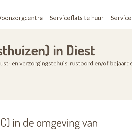
oonzorgcentra
Serviceflats te huur
Service
huizen) in Diest
st- en verzorgingstehuis, rustoord en/of bejaard
) in de omgeving van