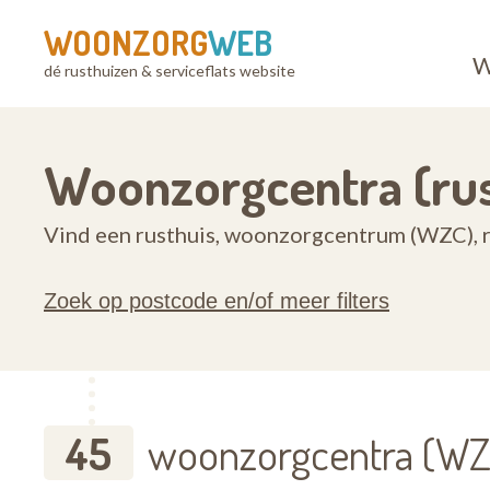
WOONZORG
WEB
W
dé rusthuizen & serviceflats website
Woonzorgcentra (rust
Vind een rusthuis, woonzorgcentrum (WZC), ru
Zoek op postcode en/of meer filters
45
woonzorgcentra (WZC