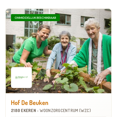
ONMIDDELLIJK BESCHIKBAAR
Hof De Beuken
2180 EKEREN
-
WOONZORGCENTRUM (WZC)