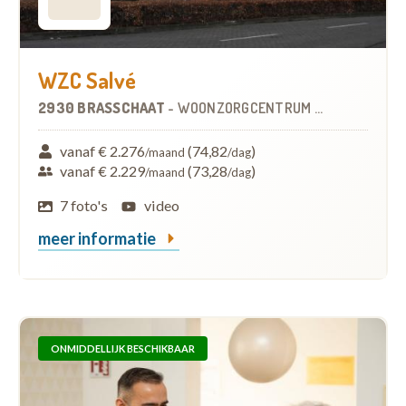
WZC Salvé
2930 BRASSCHAAT
-
WOONZORGCENTRUM (WZC)
vanaf € 2.276
(74,82
)
/maand
/dag
vanaf € 2.229
(73,28
)
/maand
/dag
7 foto's
video
meer informatie
ONMIDDELLIJK BESCHIKBAAR