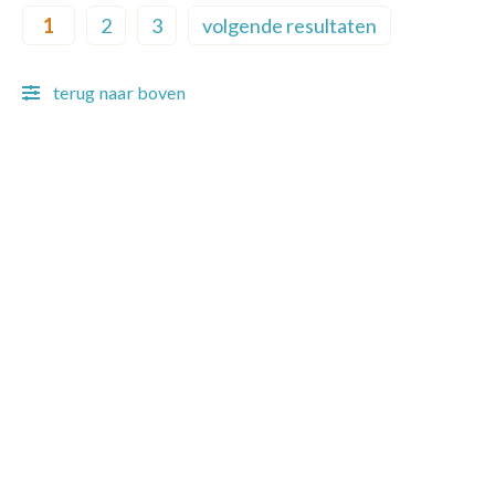
Pagination
1
2
3
volgende resultaten
Current page
Page
Page
Next page
terug naar boven