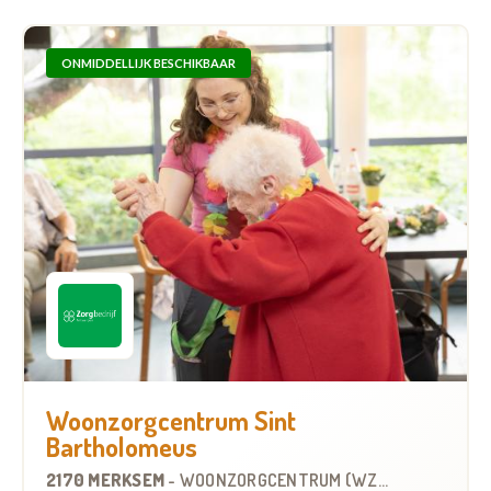
ONMIDDELLIJK BESCHIKBAAR
Woonzorgcentrum Sint
Bartholomeus
2170 MERKSEM
-
WOONZORGCENTRUM (WZC)