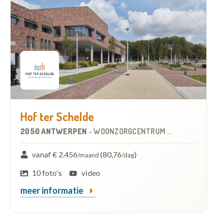
Hof ter Schelde
2050 ANTWERPEN
-
WOONZORGCENTRUM (WZC)
vanaf € 2.456
(80,76
)
/maand
/dag
10 foto's
video
meer informatie