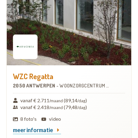
WZC Regatta
2050 ANTWERPEN
-
WOONZORGCENTRUM (WZC)
vanaf € 2.711
(89,14
)
/maand
/dag
vanaf € 2.418
(79,48
)
/maand
/dag
8 foto's
video
meer informatie