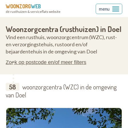
WOONZORG
WEB
menu
dé rusthuizen & serviceflats website
ren
9130
Woonzorgcentra (rusthuizen) in Doel
Vind een rusthuis, woonzorgcentrum (WZC), rust-
en verzorgingstehuis, rustoord en/of
bejaardentehuis in de omgeving van Doel
Zoek op postcode en/of meer filters
58
woonzorgcentra (WZC) in de omgeving
van Doel