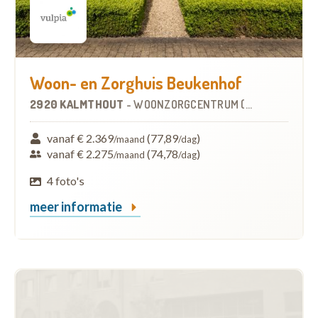
Woon- en Zorghuis Beukenhof
2920 KALMTHOUT
-
WOONZORGCENTRUM (WZC)
vanaf € 2.369
(77,89
)
/maand
/dag
vanaf € 2.275
(74,78
)
/maand
/dag
4 foto's
meer informatie