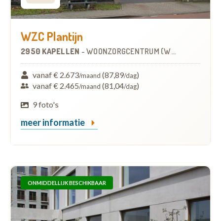
WZC Plantijn
2950 KAPELLEN
-
WOONZORGCENTRUM (WZC)
vanaf € 2.673
(87,89
)
/maand
/dag
vanaf € 2.465
(81,04
)
/maand
/dag
9 foto's
meer informatie
ONMIDDELLIJK BESCHIKBAAR