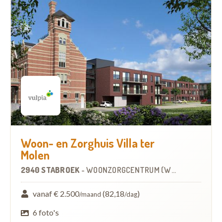
Woon- en Zorghuis Villa ter
Molen
2940 STABROEK
-
WOONZORGCENTRUM (WZC)
vanaf € 2.500
(82,18
)
/maand
/dag
6 foto's