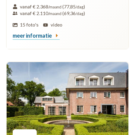
vanaf € 2.368
(77,85
)
/maand
/dag
vanaf € 2.110
(69,36
)
/maand
/dag
15 foto's
video
meer informatie