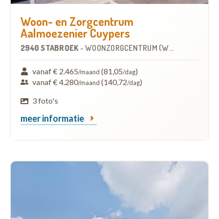
Woon- en Zorgcentrum
Aalmoezenier Cuypers
2940 STABROEK
-
WOONZORGCENTRUM (WZC)
vanaf € 2.465
(81,05
)
/maand
/dag
vanaf € 4.280
(140,72
)
/maand
/dag
3 foto's
meer informatie