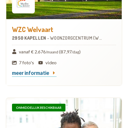
WZC Welvaart
2950 KAPELLEN
-
WOONZORGCENTRUM (WZC)
vanaf € 2.676
(87,97
)
/maand
/dag
7 foto's
video
meer informatie
ONMIDDELLIJK BESCHIKBAAR