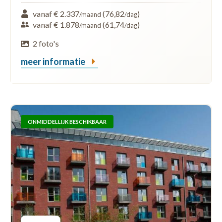
vanaf € 2.337
(76,82
)
/maand
/dag
vanaf € 1.878
(61,74
)
/maand
/dag
2 foto's
meer informatie
ONMIDDELLIJK BESCHIKBAAR