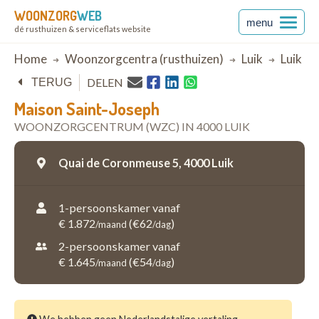
WOONZORG
WEB
menu
dé rusthuizen & serviceflats website
Breadcrumb
Home
Woonzorgcentra (rusthuizen)
Luik
Luik
DELEN
TERUG
Maison Saint-Joseph
WOONZORGCENTRUM (WZC) IN 4000 LUIK
Quai de Coronmeuse 5,
4000 Luik
1-persoonskamer vanaf
€ 1.872
(€62
)
/maand
/dag
2-persoonskamer vanaf
€ 1.645
(€54
)
/maand
/dag