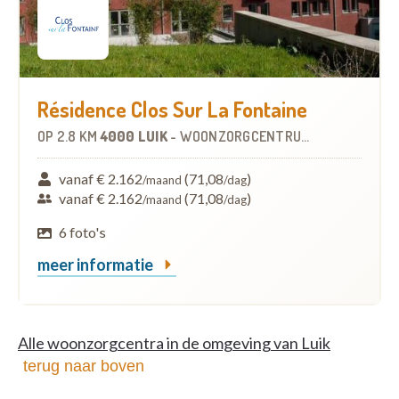
Résidence Clos Sur La Fontaine
OP
2.8 KM
4000 LUIK
-
WOONZORGCENTRUM (WZC)
vanaf € 2.162
(71,08
)
/maand
/dag
vanaf € 2.162
(71,08
)
/maand
/dag
6 foto's
meer informatie
Alle woonzorgcentra in de omgeving van Luik
terug naar boven