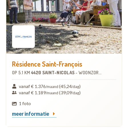
Résidence Saint-François
OP
5.1 KM
4420 SAINT-NICOLAS
-
WOONZORGCENTRUM (WZC)
vanaf € 1.376
(45,24
)
/maand
/dag
vanaf € 1.189
(39,09
)
/maand
/dag
1 foto
meer informatie