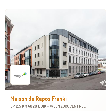
Maison de Repos Franki
OP
2.5 KM
4020 LUIK
-
WOONZORGCENTRUM (WZC)